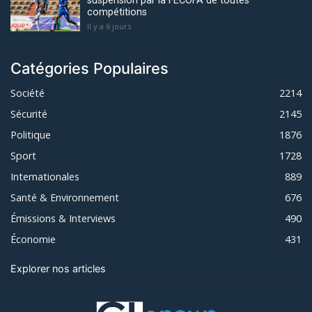
suspension par la FECOFA de toutes
compétitions
Il y a 6 jours
Catégories Populaires
Société
2214
Sécurité
2145
Politique
1876
Sport
1728
Internationales
889
Santé & Environnement
676
Émissions & Interviews
490
Économie
431
Explorer nos articles