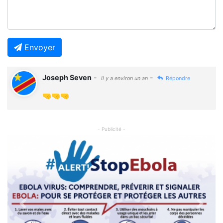
Envoyer
Joseph Seven
-
-
Il y a environ un an
Répondre
🤜🤜🤜
- Publicité -
Previous
Next