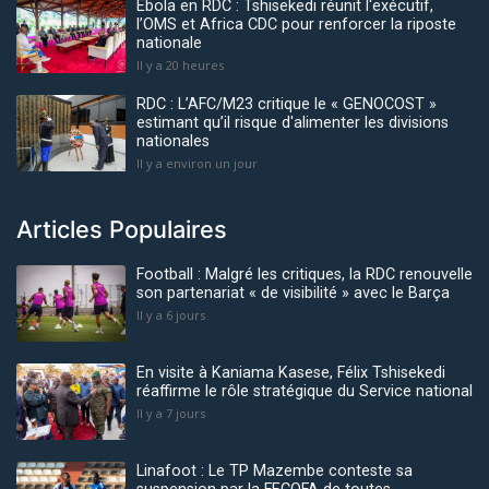
Ebola en RDC : Tshisekedi réunit l'exécutif,
l’OMS et Africa CDC pour renforcer la riposte
nationale
Il y a 20 heures
RDC : L’AFC/M23 critique le « GENOCOST »
estimant qu’il risque d'alimenter les divisions
nationales
Il y a environ un jour
Articles Populaires
Football : Malgré les critiques, la RDC renouvelle
son partenariat « de visibilité » avec le Barça
Il y a 6 jours
En visite à Kaniama Kasese, Félix Tshisekedi
réaffirme le rôle stratégique du Service national
Il y a 7 jours
Linafoot : Le TP Mazembe conteste sa