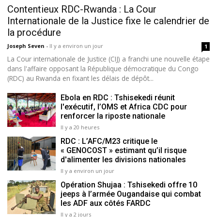
Contentieux RDC-Rwanda : La Cour
Internationale de la Justice fixe le calendrier de
la procédure
Joseph Seven
-
Il y a environ un jour
1
La Cour internationale de Justice (CIJ) a franchi une nouvelle étape
dans l'affaire opposant la République démocratique du Congo
(RDC) au Rwanda en fixant les délais de dépôt...
Ebola en RDC : Tshisekedi réunit
l'exécutif, l’OMS et Africa CDC pour
renforcer la riposte nationale
Il y a 20 heures
RDC : L’AFC/M23 critique le
« GENOCOST » estimant qu’il risque
d'alimenter les divisions nationales
Il y a environ un jour
Opération Shujaa : Tshisekedi offre 10
jeeps à l’armée Ougandaise qui combat
les ADF aux côtés FARDC
Il y a 2 jours