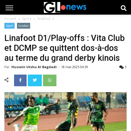
Accueil
Sport
linafoot
Sport
linafoot
Linafoot D1/Play-offs : Vita Club
et DCMP se quittent dos-à-dos
au terme du grand derby kinois
1
Par
Hussein Utshu Al Bagdadi
-
18 mai 2025 04:39