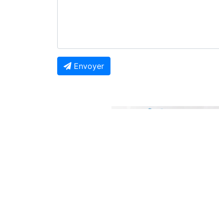
Envoyer
Previous
À Ne Pas Manquer
Contentieux RDC-Rwanda : La Cour