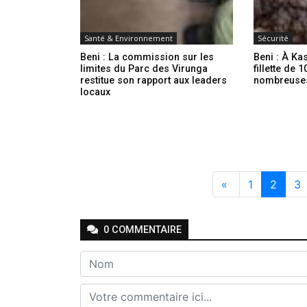
Santé & Environnement
Sécurité
Beni : La commission sur les
Beni : À Kas
limites du Parc des Virunga
fillette de 
restitue son rapport aux leaders
nombreuses
locaux
«
1
2
3
0
COMMENTAIRE