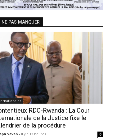
 NE PAS MANQUER
ternationales
ontentieux RDC-Rwanda : La Cour
ternationale de la Justice fixe le
lendrier de la procédure
seph Seven
-
Il y a 13 heures
0