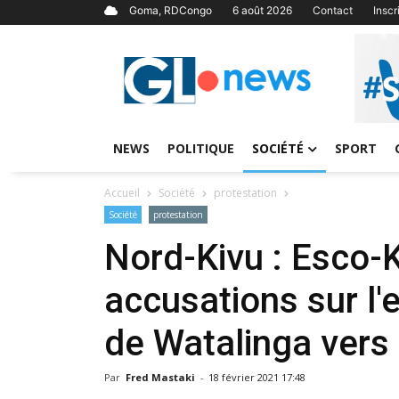
Goma, RDCongo
6 août 2026
Contact
Insc
NEWS
POLITIQUE
SOCIÉTÉ
SPORT
Accueil
Société
protestation
Société
protestation
Nord-Kivu : Esco-K
accusations sur l'
de Watalinga vers
Par
Fred Mastaki
-
18 février 2021 17:48