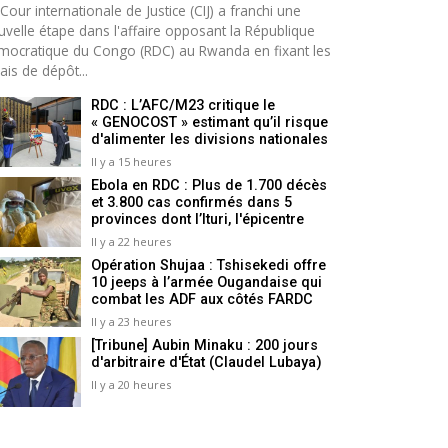
Cour internationale de Justice (CIJ) a franchi une
uvelle étape dans l'affaire opposant la République
mocratique du Congo (RDC) au Rwanda en fixant les
ais de dépôt...
RDC : L’AFC/M23 critique le
« GENOCOST » estimant qu’il risque
d'alimenter les divisions nationales
Il y a 15 heures
Ebola en RDC : Plus de 1.700 décès
et 3.800 cas confirmés dans 5
provinces dont l’Ituri, l'épicentre
Il y a 22 heures
Opération Shujaa : Tshisekedi offre
10 jeeps à l’armée Ougandaise qui
combat les ADF aux côtés FARDC
Il y a 23 heures
[Tribune] Aubin Minaku : 200 jours
d'arbitraire d'État (Claudel Lubaya)
Il y a 20 heures