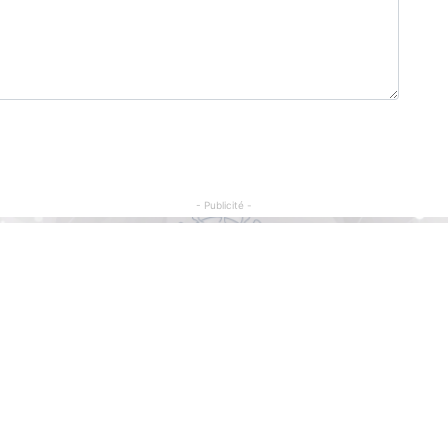
- Publicité -
Articles Populaires
C
So
Football : Malgré les critiques, la RDC