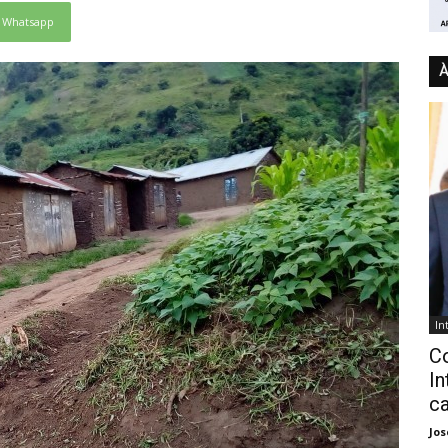
Whatsapp
À
In
C
In
ca
Jo