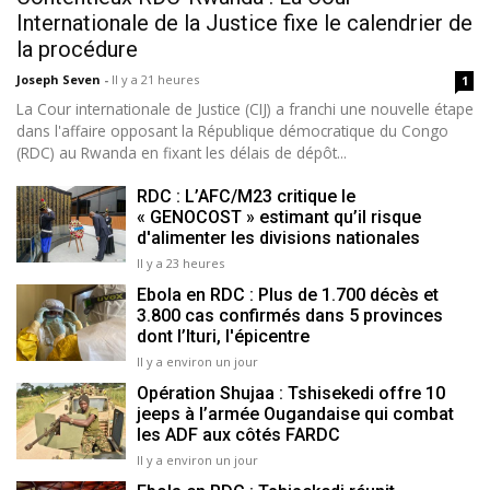
Internationale de la Justice fixe le calendrier de
la procédure
Joseph Seven
-
Il y a 21 heures
1
La Cour internationale de Justice (CIJ) a franchi une nouvelle étape
dans l'affaire opposant la République démocratique du Congo
(RDC) au Rwanda en fixant les délais de dépôt...
RDC : L’AFC/M23 critique le
« GENOCOST » estimant qu’il risque
d'alimenter les divisions nationales
Il y a 23 heures
Ebola en RDC : Plus de 1.700 décès et
3.800 cas confirmés dans 5 provinces
dont l’Ituri, l'épicentre
Il y a environ un jour
Opération Shujaa : Tshisekedi offre 10
jeeps à l’armée Ougandaise qui combat
les ADF aux côtés FARDC
Il y a environ un jour