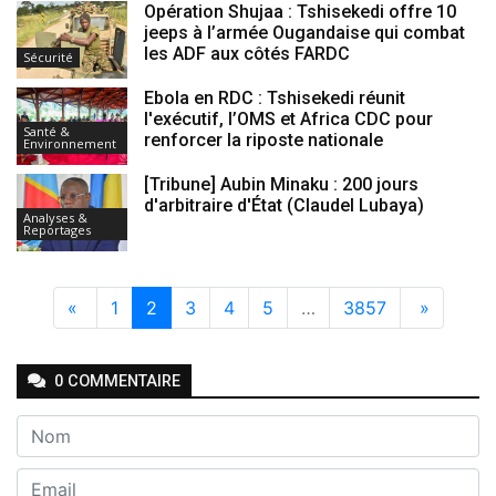
Opération Shujaa : Tshisekedi offre 10
jeeps à l’armée Ougandaise qui combat
les ADF aux côtés FARDC
Sécurité
Ebola en RDC : Tshisekedi réunit
l'exécutif, l’OMS et Africa CDC pour
Santé &
renforcer la riposte nationale
Environnement
[Tribune] Aubin Minaku : 200 jours
d'arbitraire d'État (Claudel Lubaya)
Analyses &
Reportages
«
1
2
3
4
5
…
3857
»
0
COMMENTAIRE