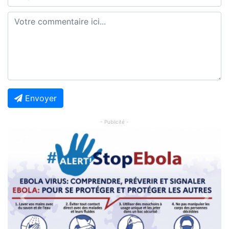
Envoyer
- Publicité -
Previous
Next