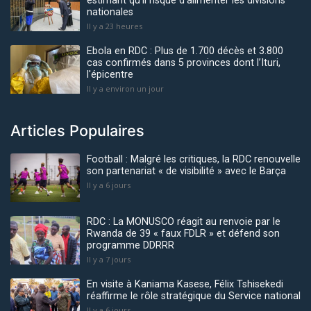
estimant qu’il risque d'alimenter les divisions
nationales
Il y a 23 heures
Ebola en RDC : Plus de 1.700 décès et 3.800
cas confirmés dans 5 provinces dont l’Ituri,
l'épicentre
Il y a environ un jour
Articles Populaires
Football : Malgré les critiques, la RDC renouvelle
son partenariat « de visibilité » avec le Barça
Il y a 6 jours
RDC : La MONUSCO réagit au renvoie par le
Rwanda de 39 « faux FDLR » et défend son
programme DDRRR
Il y a 7 jours
En visite à Kaniama Kasese, Félix Tshisekedi
réaffirme le rôle stratégique du Service national
Il y a 6 jours