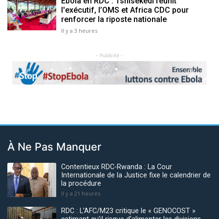
Ebola en RDC : Tshisekedi réunit
l'exécutif, l’OMS et Africa CDC pour
renforcer la riposte nationale
Il y a 3 heures
- Publicité -
Previous
Next
À Ne Pas Manquer
Contentieux RDC-Rwanda : La Cour
Internationale de la Justice fixe le calendrier de
la procédure
Il y a 21 heures
RDC : L’AFC/M23 critique le « GENOCOST »