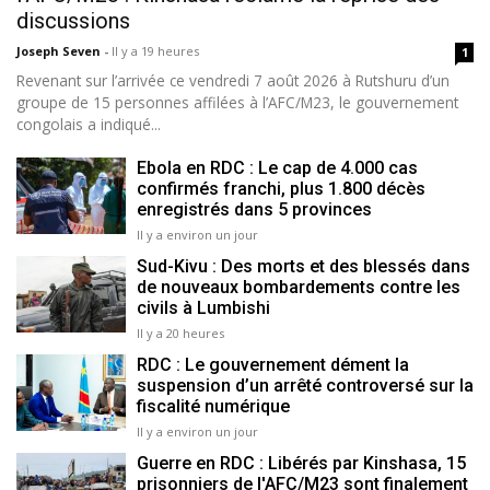
discussions
Joseph Seven
-
Il y a 19 heures
1
Revenant sur l’arrivée ce vendredi 7 août 2026 à Rutshuru d’un
groupe de 15 personnes affilées à l’AFC/M23, le gouvernement
congolais a indiqué...
Ebola en RDC : Le cap de 4.000 cas
confirmés franchi, plus 1.800 décès
enregistrés dans 5 provinces
Il y a environ un jour
Sud-Kivu : Des morts et des blessés dans
de nouveaux bombardements contre les
civils à Lumbishi
Il y a 20 heures
RDC : Le gouvernement dément la
suspension d’un arrêté controversé sur la
fiscalité numérique
Il y a environ un jour
Guerre en RDC : Libérés par Kinshasa, 15
prisonniers de l'AFC/M23 sont finalement