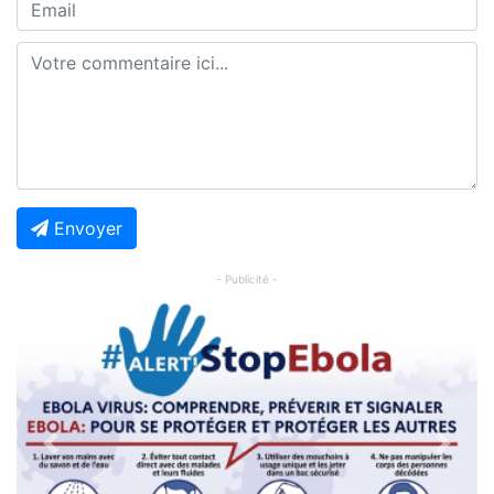
Envoyer
- Publicité -
Previous
Next