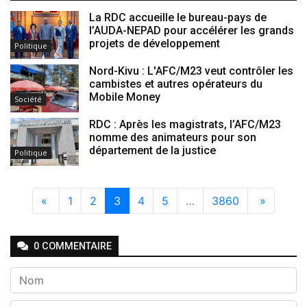
La RDC accueille le bureau-pays de
l’AUDA-NEPAD pour accélérer les grands
projets de développement
Politique
Nord-Kivu : L'AFC/M23 veut contrôler les
cambistes et autres opérateurs du
Mobile Money
Société
RDC : Après les magistrats, l’AFC/M23
nomme des animateurs pour son
département de la justice
Politique
«
1
2
3
4
5
…
3860
»
0
COMMENTAIRE