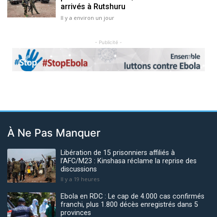
arrivés à Rutshuru
Il y a environ un jour
- Publicité -
Previous
Next
À Ne Pas Manquer
Libération de 15 prisonniers affiliés à
l’AFC/M23 : Kinshasa réclame la reprise des
discussions
Il y a 19 heures
Ebola en RDC : Le cap de 4.000 cas confirmés
franchi, plus 1.800 décès enregistrés dans 5
provinces