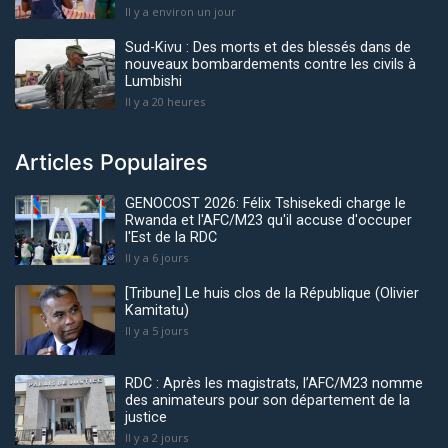
Il y a environ un jour
Sud-Kivu : Des morts et des blessés dans de
nouveaux bombardements contre les civils à
Lumbishi
Il y a 20 heures
Articles Populaires
GENOCOST 2026: Félix Tshisekedi charge le
Rwanda et l'AFC/M23 qu'il accuse d'occuper
l'Est de la RDC
Il y a 6 jours
[Tribune] Le huis clos de la République (Olivier
Kamitatu)
Il y a 5 jours
RDC : Après les magistrats, l’AFC/M23 nomme
des animateurs pour son département de la
justice
Il y a 2 jours