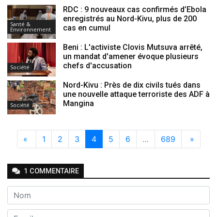
RDC : 9 nouveaux cas confirmés d’Ebola
enregistrés au Nord-Kivu, plus de 200
Santé &
cas en cumul
Environnement
Beni : L'activiste Clovis Mutsuva arrêté,
un mandat d'amener évoque plusieurs
chefs d'accusation
Société
Nord-Kivu : Près de dix civils tués dans
une nouvelle attaque terroriste des ADF à
Mangina
Société
«
1
2
3
4
5
6
…
689
»
1
COMMENTAIRE