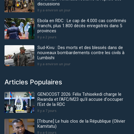
discussions
Il y a environ un jour
Ebola en RDC : Le cap de 4.000 cas confirmés
franchi, plus 1.800 décès enregistrés dans 5
provinces
Il y a 2 jours
Sud-Kivu : Des morts et des blessés dans de
nouveaux bombardements contre les civils à
Lumbishi
Il y a environ un jour
Articles Populaires
GENOCOST 2026: Félix Tshisekedi charge le
Rwanda et l'AFC/M23 qu'il accuse d'occuper
l'Est de la RDC
Il y a 7 jours
[Tribune] Le huis clos de la République (Olivier
Kamitatu)
Il y a 6 jours