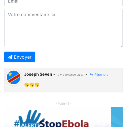
Envoyer
Joseph Seven
-
-
Il y a environ un an
Répondre
🥱🥱🥱
- Publicité -