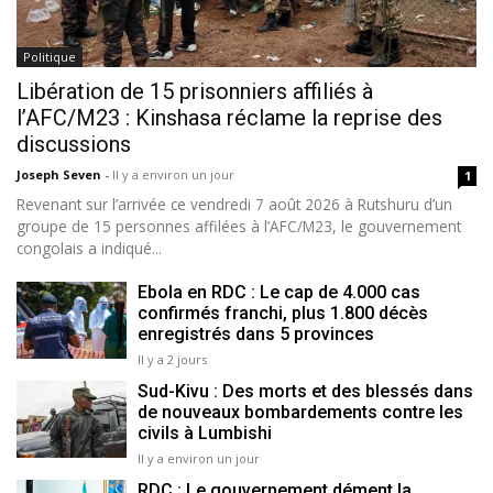
Politique
Libération de 15 prisonniers affiliés à
l’AFC/M23 : Kinshasa réclame la reprise des
discussions
Joseph Seven
-
Il y a environ un jour
1
Revenant sur l’arrivée ce vendredi 7 août 2026 à Rutshuru d’un
groupe de 15 personnes affilées à l’AFC/M23, le gouvernement
congolais a indiqué...
Ebola en RDC : Le cap de 4.000 cas
confirmés franchi, plus 1.800 décès
enregistrés dans 5 provinces
Il y a 2 jours
Sud-Kivu : Des morts et des blessés dans
de nouveaux bombardements contre les
civils à Lumbishi
Il y a environ un jour
RDC : Le gouvernement dément la