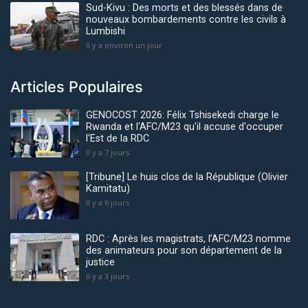
Sud-Kivu : Des morts et des blessés dans de
nouveaux bombardements contre les civils à
Lumbishi
Il y a environ un jour
Articles Populaires
GENOCOST 2026: Félix Tshisekedi charge le
Rwanda et l'AFC/M23 qu'il accuse d'occuper
l'Est de la RDC
Il y a 7 jours
[Tribune] Le huis clos de la République (Olivier
Kamitatu)
Il y a 6 jours
RDC : Après les magistrats, l’AFC/M23 nomme
des animateurs pour son département de la
justice
Il y a 3 jours