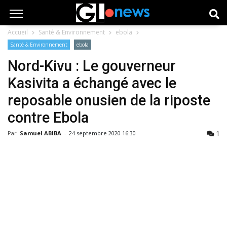
Accueil
Santé & Environnement
ebola
Santé & Environnement
ebola
Nord-Kivu : Le gouverneur
Kasivita a échangé avec le
reposable onusien de la riposte
contre Ebola
1
Par
Samuel ABIBA
-
24 septembre 2020 16:30