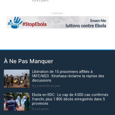
Il y a 2 jours
- Publicité -
Previous
Next
À Ne Pas Manquer
Libération de 15 prisonniers affiliés à
l’AFC/M23 : Kinshasa réclame la reprise des
discussions
Il y a environ un jour
Ebola en RDC : Le cap de 4.000 cas confirmés
franchi, plus 1.800 décès enregistrés dans 5
provinces
Il y a 2 jours