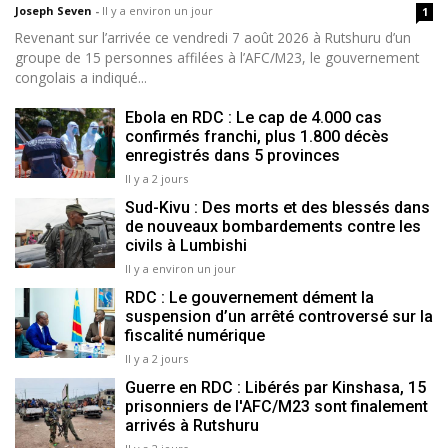
Joseph Seven
-
Il y a environ un jour
1
Revenant sur l’arrivée ce vendredi 7 août 2026 à Rutshuru d’un
groupe de 15 personnes affilées à l’AFC/M23, le gouvernement
congolais a indiqué...
Ebola en RDC : Le cap de 4.000 cas
confirmés franchi, plus 1.800 décès
enregistrés dans 5 provinces
Il y a 2 jours
Sud-Kivu : Des morts et des blessés dans
de nouveaux bombardements contre les
civils à Lumbishi
Il y a environ un jour
RDC : Le gouvernement dément la
suspension d’un arrêté controversé sur la
fiscalité numérique
Il y a 2 jours
Guerre en RDC : Libérés par Kinshasa, 15
prisonniers de l'AFC/M23 sont finalement
arrivés à Rutshuru