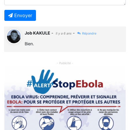
Envoyer
Job KAKULE
-
-
Il y a 6 ans
Répondre
Bien.
- Publicité -
Previous
Next