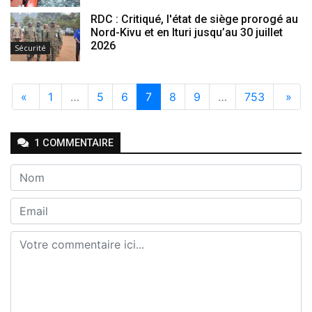
RDC : Critiqué, l'état de siège prorogé au
Nord-Kivu et en Ituri jusqu’au 30 juillet
2026
Sécurité
«
1
…
5
6
7
8
9
…
753
»
1
COMMENTAIRE