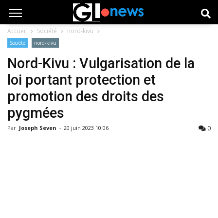
Accueil
Société
nord-kivu
Société
nord-kivu
Nord-Kivu : Vulgarisation de la
loi portant protection et
promotion des droits des
pygmées
0
Par
Joseph Seven
-
20 juin 2023 10:06