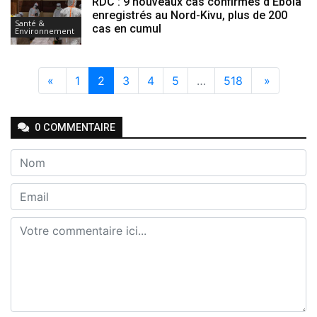
RDC : 9 nouveaux cas confirmés d’Ebola
enregistrés au Nord-Kivu, plus de 200
Santé &
cas en cumul
Environnement
«
1
2
3
4
5
…
518
»
0
COMMENTAIRE