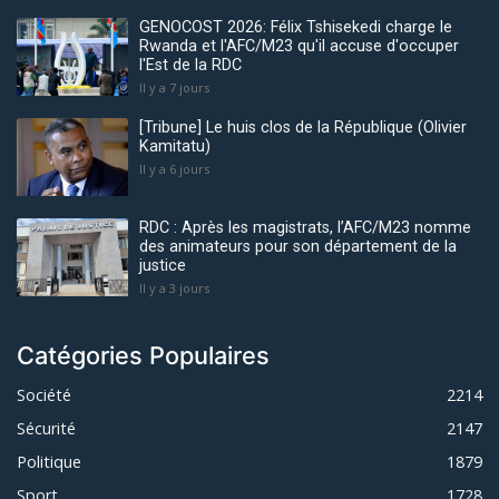
GENOCOST 2026: Félix Tshisekedi charge le
Rwanda et l'AFC/M23 qu'il accuse d'occuper
l'Est de la RDC
Il y a 7 jours
[Tribune] Le huis clos de la République (Olivier
Kamitatu)
Il y a 6 jours
RDC : Après les magistrats, l’AFC/M23 nomme
des animateurs pour son département de la
justice
Il y a 3 jours
Catégories Populaires
Société
2214
Sécurité
2147
Politique
1879
Sport
1728