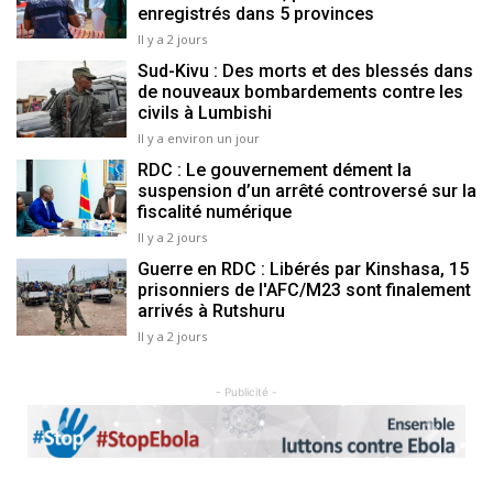
enregistrés dans 5 provinces
Il y a 2 jours
Sud-Kivu : Des morts et des blessés dans
de nouveaux bombardements contre les
civils à Lumbishi
Il y a environ un jour
RDC : Le gouvernement dément la
suspension d’un arrêté controversé sur la
fiscalité numérique
Il y a 2 jours
Guerre en RDC : Libérés par Kinshasa, 15
prisonniers de l'AFC/M23 sont finalement
arrivés à Rutshuru
Il y a 2 jours
- Publicité -
Previous
Next