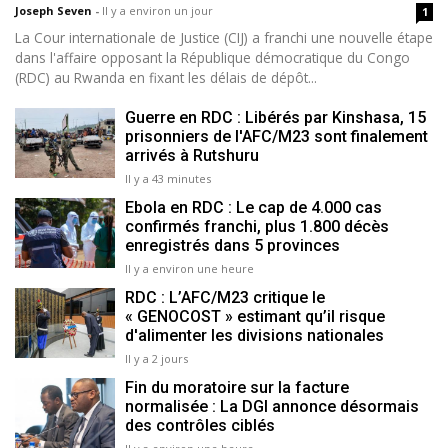
Joseph Seven
-
Il y a environ un jour
1
La Cour internationale de Justice (CIJ) a franchi une nouvelle étape
dans l'affaire opposant la République démocratique du Congo
(RDC) au Rwanda en fixant les délais de dépôt...
Guerre en RDC : Libérés par Kinshasa, 15
prisonniers de l'AFC/M23 sont finalement
arrivés à Rutshuru
Il y a 43 minutes
Ebola en RDC : Le cap de 4.000 cas
confirmés franchi, plus 1.800 décès
enregistrés dans 5 provinces
Il y a environ une heure
RDC : L’AFC/M23 critique le
« GENOCOST » estimant qu’il risque
d'alimenter les divisions nationales
Il y a 2 jours
Fin du moratoire sur la facture
normalisée : La DGI annonce désormais
des contrôles ciblés