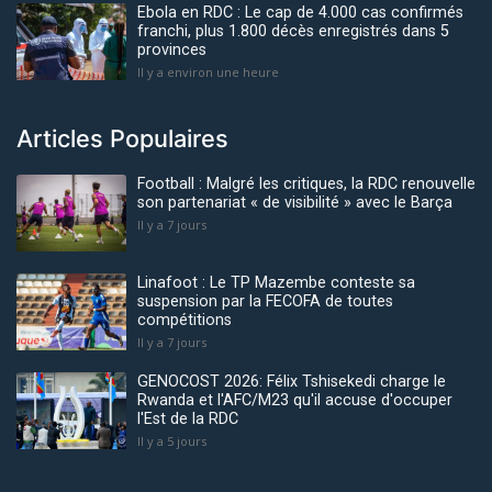
Ebola en RDC : Le cap de 4.000 cas confirmés
franchi, plus 1.800 décès enregistrés dans 5
provinces
Il y a environ une heure
Articles Populaires
Football : Malgré les critiques, la RDC renouvelle
son partenariat « de visibilité » avec le Barça
Il y a 7 jours
Linafoot : Le TP Mazembe conteste sa
suspension par la FECOFA de toutes
compétitions
Il y a 7 jours
GENOCOST 2026: Félix Tshisekedi charge le
Rwanda et l'AFC/M23 qu'il accuse d'occuper
l'Est de la RDC
Il y a 5 jours