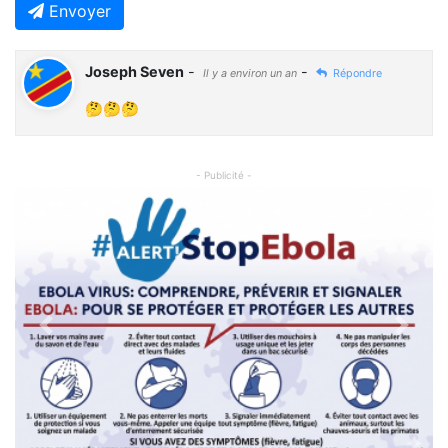
Envoyer
Joseph Seven
-
-
Il y a environ un an
Répondre
🤔🤔🤔
- Publicité -
Previous
Next