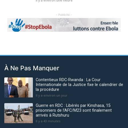
Il y a environ une heure
- Publicité -
Previous
Next
À Ne Pas Manquer
Contentieux RDC-Rwanda : La Cour
Internationale de la Justice fixe le calendrier de
la procédure
Il y a environ un jour
Guerre en RDC : Libérés par Kinshasa, 15
prisonniers de l'AFC/M23 sont finalement
arrivés à Rutshuru
Il y a 43 minutes