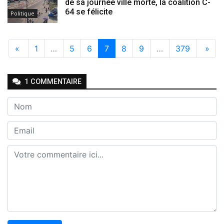
de sa journée ville morte, la coalition C-
64 se félicite
Politique
«
1
…
5
6
7
8
9
…
379
»
1
COMMENTAIRE