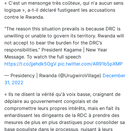
« C'est un mensonge très coûteux, qui n'a aucun sens
logique », a-t-il déclaré fustigeant les accusations
contre le Rwanda.
“The reason this situation prevails is because DRC is
unwilling or unable to govern its territory. Rwanda will
not accept to bear the burden for the DRC’s
responsibilities.” President Kagame | New Year
Message. To watch the full speech
https://t.co/jjehdk5OgV
pic.twitter.com/AR91b5pXMP
— Presidency | Rwanda (@UrugwiroVillage)
December
31, 2022
« Ils ne disent la vérité qu'à voix basse, craignant de
déplaire au gouvernement congolais et de
compromettre leurs propres intérêts, mais en fait ils
enhardissent les dirigeants de la RDC à prendre des
mesures de plus en plus drastiques pour consolider sa
base populiste dans le processus, nuisant à leurs