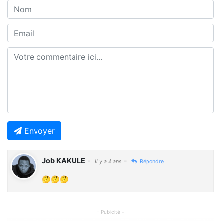
Envoyer
Job KAKULE
-
-
Il y a 4 ans
Répondre
🤔🤔🤔
- Publicité -