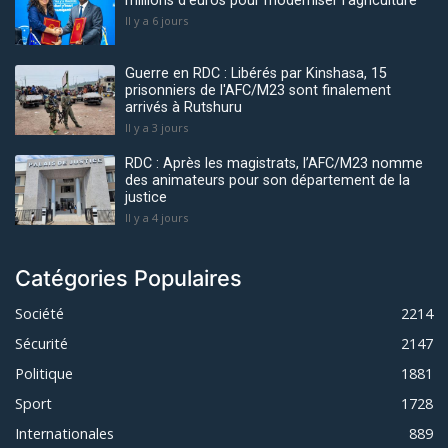
millions d'euros pour moderniser l'agriculture
Il y a 6 jours
Guerre en RDC : Libérés par Kinshasa, 15
prisonniers de l'AFC/M23 sont finalement
arrivés à Rutshuru
Il y a 3 jours
RDC : Après les magistrats, l’AFC/M23 nomme
des animateurs pour son département de la
justice
Il y a 4 jours
Catégories Populaires
Société
2214
Sécurité
2147
Politique
1881
Sport
1728
Internationales
889