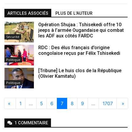
ARTICLES ASSOCIÉS
PLUS DE L'AUTEUR
Opération Shujaa : Tshisekedi offre 10
jeeps à l’armée Ougandaise qui combat
les ADF aux côtés FARDC
Sécurité
RDC : Des élus français d'origine
congolaise reçus par Félix Tshisekedi
Politique
[Tribune] Le huis clos de la République
(Olivier Kamitatu)
Politique
«
1
…
5
6
7
8
9
…
1707
»
1
COMMENTAIRE