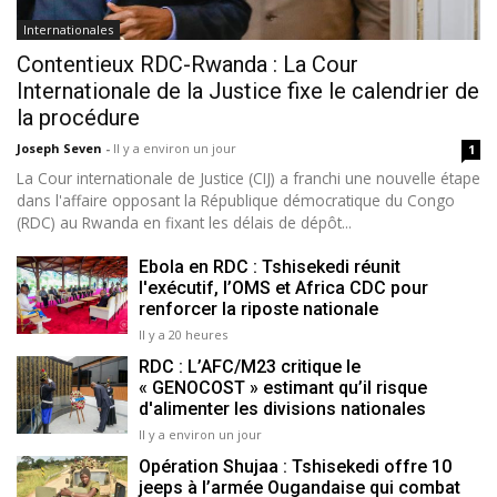
Internationales
Contentieux RDC-Rwanda : La Cour
Internationale de la Justice fixe le calendrier de
la procédure
Joseph Seven
-
Il y a environ un jour
1
La Cour internationale de Justice (CIJ) a franchi une nouvelle étape
dans l'affaire opposant la République démocratique du Congo
(RDC) au Rwanda en fixant les délais de dépôt...
Ebola en RDC : Tshisekedi réunit
l'exécutif, l’OMS et Africa CDC pour
renforcer la riposte nationale
Il y a 20 heures
RDC : L’AFC/M23 critique le
« GENOCOST » estimant qu’il risque
d'alimenter les divisions nationales
Il y a environ un jour
Opération Shujaa : Tshisekedi offre 10
jeeps à l’armée Ougandaise qui combat