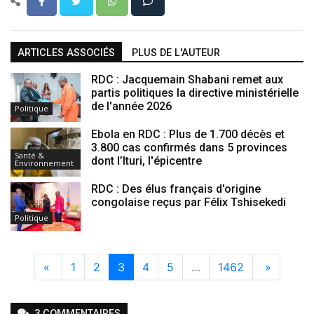
ARTICLES ASSOCIÉS
PLUS DE L'AUTEUR
RDC : Jacquemain Shabani remet aux
partis politiques la directive ministérielle
de l'année 2026
Politique
Ebola en RDC : Plus de 1.700 décès et
3.800 cas confirmés dans 5 provinces
Santé &
dont l’Ituri, l'épicentre
Environnement
RDC : Des élus français d'origine
congolaise reçus par Félix Tshisekedi
Politique
«
1
2
3
4
5
…
1462
»
3
COMMENTAIRE
S