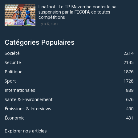
Linafoot : Le TP Mazembe conteste sa
suspension par la FECOFA de toutes
compétitions
Il y a 6 jours
Catégories Populaires
Société
2214
Sécurité
2145
Politique
1876
Sport
1728
Internationales
889
Santé & Environnement
676
Émissions & Interviews
490
Économie
431
Explorer nos articles