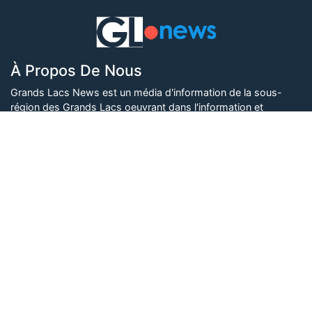
À Propos De Nous
Grands Lacs News est un média d'information de la sous-
région des Grands Lacs oeuvrant dans l'information et
l'éducation des populations.
Vous cherchez un espace publicitaire, vous êtes désireux de
travailler avec cette plateforme d'information, faire une
quelconque collaboration ou contribuer avec du contenu,
contactez-nous ici
.
Nos Adresses
32, Av. Fikiri, Q. MURARA, Karisimbi, Goma, RDCongo
+243 (0) 851 900 685, +243 (0) 975 843 988
contact1@grandslacsnews.com
Suivez-nous également sur :