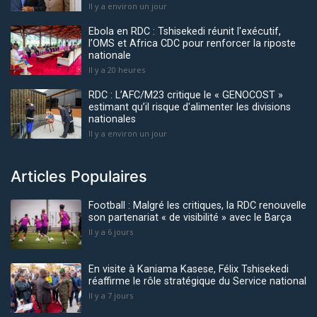
Il y a environ un jour
Ebola en RDC : Tshisekedi réunit l'exécutif,
l’OMS et Africa CDC pour renforcer la riposte
nationale
Il y a 20 heures
RDC : L’AFC/M23 critique le « GENOCOST »
estimant qu’il risque d'alimenter les divisions
nationales
Il y a environ un jour
Articles Populaires
Football : Malgré les critiques, la RDC renouvelle
son partenariat « de visibilité » avec le Barça
Il y a 6 jours
En visite à Kaniama Kasese, Félix Tshisekedi
réaffirme le rôle stratégique du Service national
Il y a 7 jours