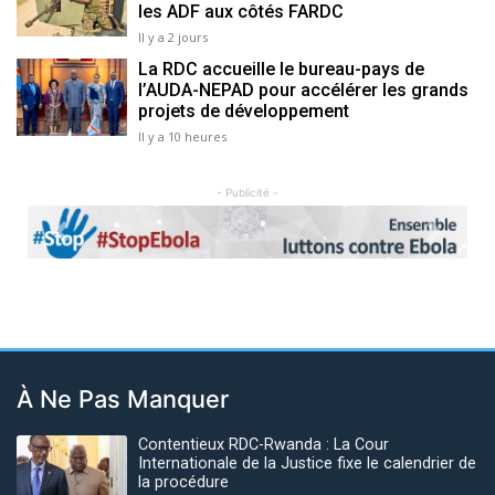
les ADF aux côtés FARDC
Il y a 2 jours
La RDC accueille le bureau-pays de
l’AUDA-NEPAD pour accélérer les grands
projets de développement
Il y a 10 heures
- Publicité -
Previous
Next
À Ne Pas Manquer
Contentieux RDC-Rwanda : La Cour
Internationale de la Justice fixe le calendrier de
la procédure