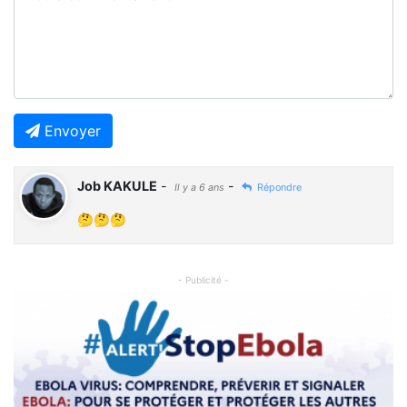
Envoyer
Job KAKULE
-
-
Il y a 6 ans
Répondre
🤔🤔🤔
- Publicité -