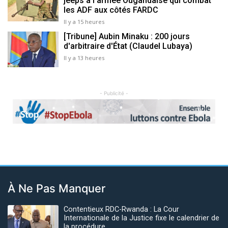
jeeps à l’armée Ougandaise qui combat
les ADF aux côtés FARDC
Il y a 15 heures
[Tribune] Aubin Minaku : 200 jours
d'arbitraire d'État (Claudel Lubaya)
Il y a 13 heures
- Publicité -
Previous
Next
À Ne Pas Manquer
Contentieux RDC-Rwanda : La Cour
Internationale de la Justice fixe le calendrier de
la procédure