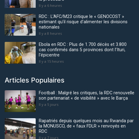
Il y a 6 heures
RDC : L’AFC/M23 critique le « GENOCOST »
estimant qu’il risque d'alimenter les divisions
nationales
Il y a 8 heures
Ebola en RDC : Plus de 1.700 décès et 3.800
cas confirmés dans 5 provinces dont l’Ituri,
l'épicentre
Il y a 15 heures
Articles Populaires
Football : Malgré les critiques, la RDC renouvelle
son partenariat « de visibilité » avec le Barça
Il y a 5 jours
Rapatriés depuis quelques mois au Rwanda par
la MONUSCO, de « faux FDLR » renvoyés en
RDC
Il y a 7 jours