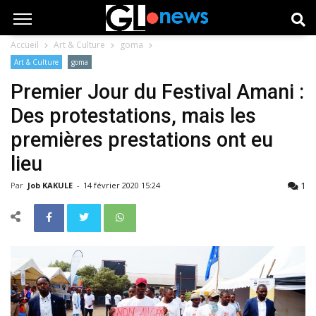
Accueil
Art & Culture
goma
Art & Culture
goma
Premier Jour du Festival Amani :
Des protestations, mais les
premières prestations ont eu
lieu
1
Par
Job KAKULE
-
14 février 2020 15:24