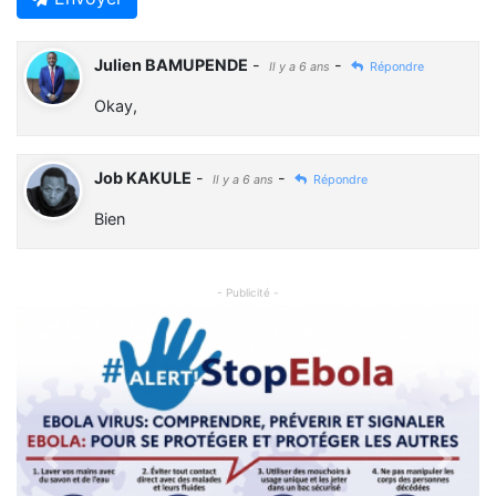
Julien BAMUPENDE
-
-
Il y a 6 ans
Répondre
Okay,
Job KAKULE
-
-
Il y a 6 ans
Répondre
Bien
- Publicité -
Previous
Next