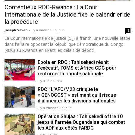
Contentieux RDC-Rwanda : La Cour
Internationale de la Justice fixe le calendrier de
la procédure
Joseph Seven
-
Il y a environ un jour
1
La Cour internationale de Justice (CIJ) a franchi une nouvelle étape
dans l'affaire opposant la République démocratique du Congo
(RDC) au Rwanda en fixant les délais de dépôt...
Ebola en RDC : Tshisekedi réunit
l'exécutif, l’OMS et Africa CDC pour
renforcer la riposte nationale
Il y a 18 heures
RDC : L’AFC/M23 critique le
« GENOCOST » estimant qu’il risque
d'alimenter les divisions nationales
Il y a environ un jour
Opération Shujaa : Tshisekedi offre 10
jeeps à l’armée Ougandaise qui combat
les ADF aux côtés FARDC
Il y a 2 jours