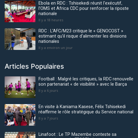
Ebola en RDC : Tshisekedi réunit l'exécutif,
l’OMS et Africa CDC pour renforcer la riposte
nationale
Il y a 18 heures
RDC : L’AFC/M23 critique le « GENOCOST »
estimant qu’il risque d'alimenter les divisions
nationales
Il y a environ un jour
Articles Populaires
Football : Malgré les critiques, la RDC renouvelle
son partenariat « de visibilité » avec le Barça
Il y a 6 jours
En visite à Kaniama Kasese, Félix Tshisekedi
réaffirme le rôle stratégique du Service national
Il y a 7 jours
Linafoot : Le TP Mazembe conteste sa