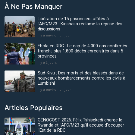
À Ne Pas Manquer
Libération de 15 prisonniers affiliés à
l’AFC/M23 : Kinshasa réclame la reprise des
discussions
Il y a environ un jour
Ebola en RDC : Le cap de 4.000 cas confirmés
franchi, plus 1.800 décès enregistrés dans 5
provinces
Il y a 2 jours
Sud-Kivu : Des morts et des blessés dans de
nouveaux bombardements contre les civils à
Lumbishi
Il y a environ un jour
Articles Populaires
GENOCOST 2026: Félix Tshisekedi charge le
Rwanda et l'AFC/M23 qu'il accuse d'occuper
l'Est de la RDC