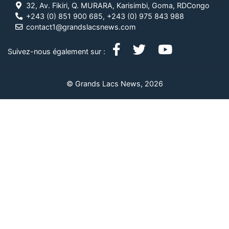
32, Av. Fikiri, Q. MURARA, Karisimbi, Goma, RDCongo
+243 (0) 851 900 685, +243 (0) 975 843 988
contact1@grandslacsnews.com
Suivez-nous également sur :
© Grands Lacs News, 2026