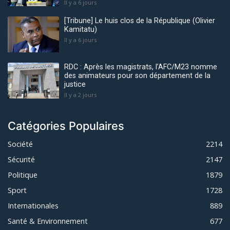
Il y a 6 jours
[Tribune] Le huis clos de la République (Olivier
Kamitatu)
Il y a 6 jours
RDC : Après les magistrats, l’AFC/M23 nomme
des animateurs pour son département de la
justice
Il y a 2 jours
Catégories Populaires
Société
2214
Sécurité
2147
Politique
1879
Sport
1728
Internationales
889
Santé & Environnement
677