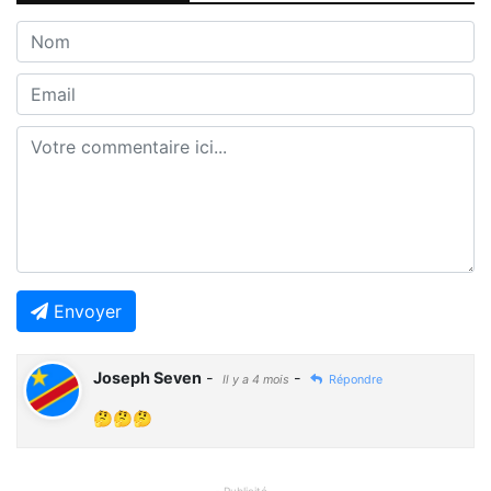
Envoyer
Joseph Seven
-
-
Il y a 4 mois
Répondre
🤔🤔🤔