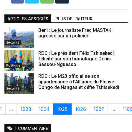
ARTICLES ASSOCIÉS
PLUS DE L'AUTEUR
Beni : Le journaliste Fred MASTAKI
agressé par un policier
Sécurité
RDC : Le président Félix Tshisekedi
félicité par son homologue Denis
Sassou-Nguesso
Politique
RDC : Le M23 officialise son
appartenance à l’Alliance du Fleuve
Congo de Nangaa et défie Tshisekedi
Sécurité
1
…
1023
1024
1025
1026
1027
…
116
1
COMMENTAIRE