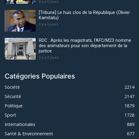
Il y a 6 jours
[Tribune] Le huis clos de la République (Olivier
Kamitatu)
Il y a 6 jours
RDC : Après les magistrats, l’AFC/M23 nomme
des animateurs pour son département de la
justice
Il y a 3 jours
Catégories Populaires
Société
2214
Sécurité
2147
Politique
1879
Sport
1728
Internationales
889
Santé & Environnement
677