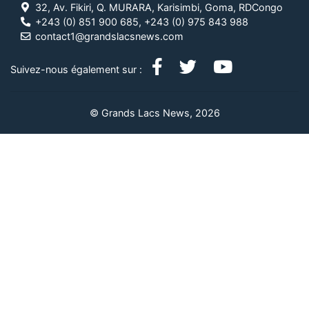
32, Av. Fikiri, Q. MURARA, Karisimbi, Goma, RDCongo
+243 (0) 851 900 685, +243 (0) 975 843 988
contact1@grandslacsnews.com
Suivez-nous également sur :
© Grands Lacs News, 2026