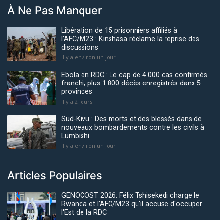
À Ne Pas Manquer
Libération de 15 prisonniers affiliés à
l’AFC/M23 : Kinshasa réclame la reprise des
discussions
Il y a environ un jour
Ebola en RDC : Le cap de 4.000 cas confirmés
franchi, plus 1.800 décès enregistrés dans 5
provinces
Il y a 2 jours
Sud-Kivu : Des morts et des blessés dans de
nouveaux bombardements contre les civils à
Lumbishi
Il y a environ un jour
Articles Populaires
GENOCOST 2026: Félix Tshisekedi charge le
Rwanda et l'AFC/M23 qu'il accuse d'occuper
l'Est de la RDC