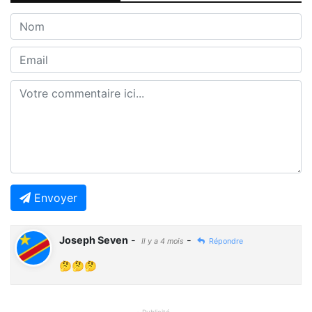
Envoyer
Joseph Seven
-
-
Il y a 4 mois
Répondre
🤔🤔🤔