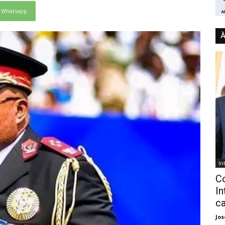
Whatsapp
À
In
C
In
ca
Jo