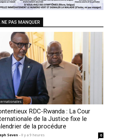
 NE PAS MANQUER
ternationales
ontentieux RDC-Rwanda : La Cour
ternationale de la Justice fixe le
lendrier de la procédure
seph Seven
-
Il y a 9 heures
0