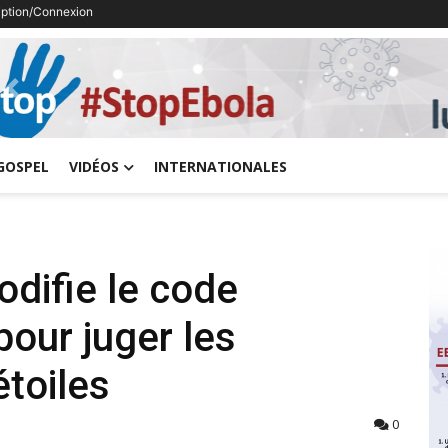
ription/Connexion
Previous
GOSPEL
VIDÉOS
INTERNATIONALES
odifie le code
 pour juger les
étoiles
0