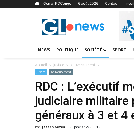
Goma, RDCongo
6 août 2026
Contact
Insc
NEWS
POLITIQUE
SOCIÉTÉ
SPORT
Accueil
Justice
gouvernement
Justice
gouvernement
RDC : L’exécutif m
judiciaire militaire
généraux à 3 et 4 
Par
Joseph Seven
-
25 janvier 2026 14:25