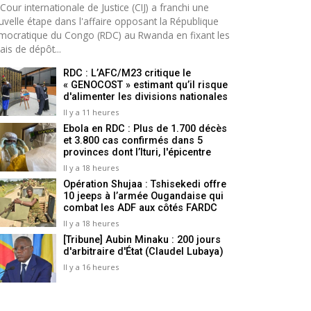
Cour internationale de Justice (CIJ) a franchi une
uvelle étape dans l'affaire opposant la République
mocratique du Congo (RDC) au Rwanda en fixant les
ais de dépôt...
RDC : L’AFC/M23 critique le
« GENOCOST » estimant qu’il risque
d'alimenter les divisions nationales
Il y a 11 heures
Ebola en RDC : Plus de 1.700 décès
et 3.800 cas confirmés dans 5
provinces dont l’Ituri, l'épicentre
Il y a 18 heures
Opération Shujaa : Tshisekedi offre
10 jeeps à l’armée Ougandaise qui
combat les ADF aux côtés FARDC
Il y a 18 heures
[Tribune] Aubin Minaku : 200 jours
d'arbitraire d'État (Claudel Lubaya)
Il y a 16 heures