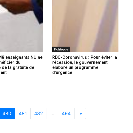
Politique
748 enseignants NU ne
RDC-Coronavirus : Pour éviter la
néficier du
récession, le gouvernement
de la gratuité de
élabore un programme
ment
d’urgence
480
481
482
…
494
»