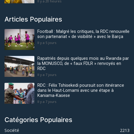
Il y a 20 heures
Articles Populaires
Football : Malgré les critiques, la RDC renouvelle
son partenariat « de visibilité » avec le Barça
Il y a 5 jours
Rapatriés depuis quelques mois au Rwanda par
la MONUSCO, de « faux FDLR » renvoyés en
RDC
Il y a 7 jours
RDC : Félix Tshisekedi poursuit son itinérance
dans le Haut-Lomami avec une étape à
Kaniama-Kasese
Il y a 7 jours
Catégories Populaires
Société
2213