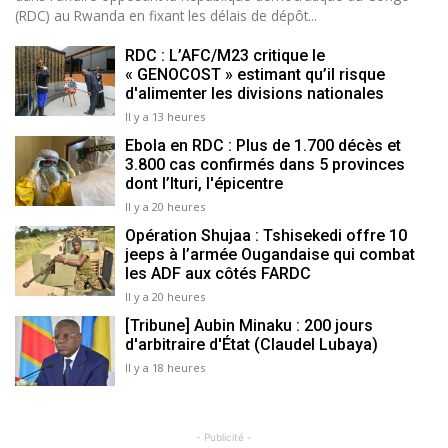
(RDC) au Rwanda en fixant les délais de dépôt...
RDC : L’AFC/M23 critique le
« GENOCOST » estimant qu’il risque
d'alimenter les divisions nationales
Il y a 13 heures
Ebola en RDC : Plus de 1.700 décès et
3.800 cas confirmés dans 5 provinces
dont l’Ituri, l'épicentre
Il y a 20 heures
Opération Shujaa : Tshisekedi offre 10
jeeps à l’armée Ougandaise qui combat
les ADF aux côtés FARDC
Il y a 20 heures
[Tribune] Aubin Minaku : 200 jours
d'arbitraire d'État (Claudel Lubaya)
Il y a 18 heures
- Publicité -