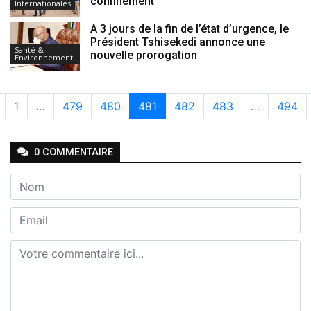
confinement
Internationales
A 3 jours de la fin de l’état d’urgence, le
Président Tshisekedi annonce une
Santé &
nouvelle prorogation
Environnement
1
…
479
480
481
482
483
…
494
0
COMMENTAIRE