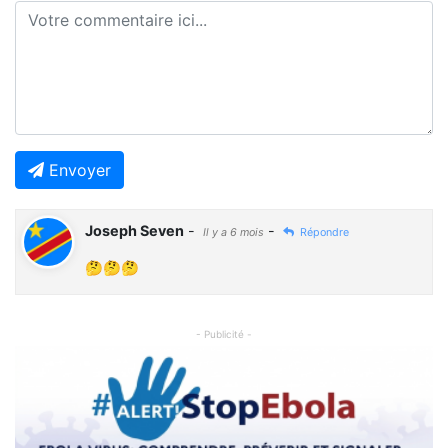
Envoyer
Joseph Seven
-
-
Il y a 6 mois
Répondre
🤔🤔🤔
- Publicité -