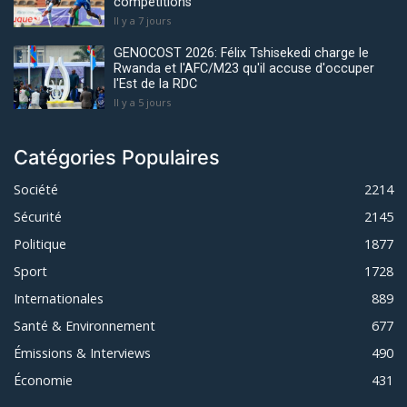
compétitions
Il y a 7 jours
GENOCOST 2026: Félix Tshisekedi charge le
Rwanda et l'AFC/M23 qu'il accuse d'occuper
l'Est de la RDC
Il y a 5 jours
Catégories Populaires
Société
2214
Sécurité
2145
Politique
1877
Sport
1728
Internationales
889
Santé & Environnement
677
Émissions & Interviews
490
Économie
431