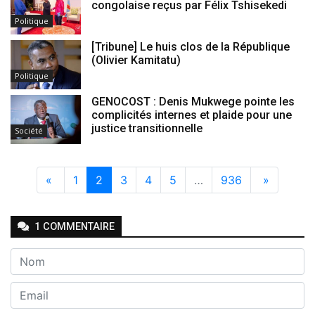
congolaise reçus par Félix Tshisekedi
Politique
[Tribune] Le huis clos de la République
(Olivier Kamitatu)
Politique
GENOCOST : Denis Mukwege pointe les
complicités internes et plaide pour une
justice transitionnelle
Société
«
1
2
3
4
5
…
936
»
1
COMMENTAIRE