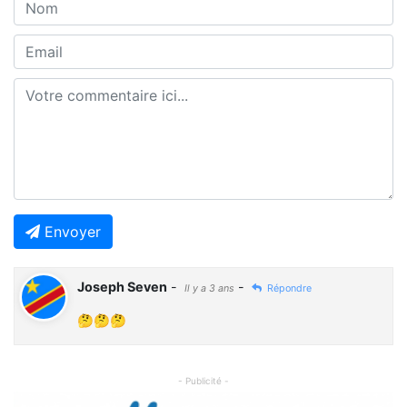
Envoyer
Joseph Seven
-
-
Il y a 3 ans
Répondre
🤔🤔🤔
- Publicité -