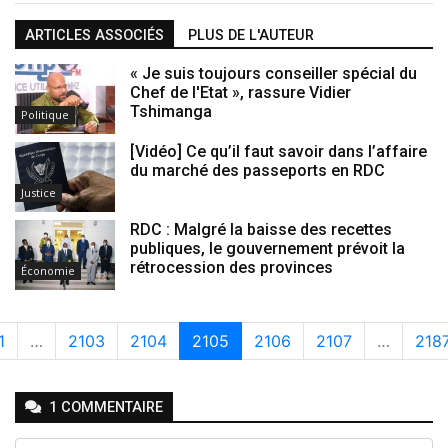
ARTICLES ASSOCIÉS
PLUS DE L'AUTEUR
« Je suis toujours conseiller spécial du
Chef de l'Etat », rassure Vidier
Tshimanga
Politique
[Vidéo] Ce qu’il faut savoir dans l’affaire
du marché des passeports en RDC
Justice
RDC : Malgré la baisse des recettes
publiques, le gouvernement prévoit la
rétrocession des provinces
Économie
1
…
2103
2104
2105
2106
2107
…
218
1
COMMENTAIRE