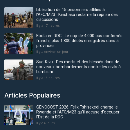
Libération de 15 prisonniers affiliés à
l’AFC/M23 : Kinshasa réclame la reprise des
discussions
Il y a 17 heures
Ebola en RDC : Le cap de 4.000 cas confirmés
franchi, plus 1.800 décès enregistrés dans 5
provinces
Il y a environ un jour
Sud-Kivu : Des morts et des blessés dans de
nouveaux bombardements contre les civils à
Lumbishi
Il y a 18 heures
Articles Populaires
GENOCOST 2026: Félix Tshisekedi charge le
Rwanda et l'AFC/M23 qu'il accuse d'occuper
l'Est de la RDC
Il y a 6 jours