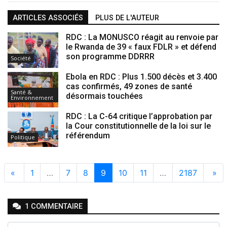
ARTICLES ASSOCIÉS
PLUS DE L'AUTEUR
RDC : La MONUSCO réagit au renvoie par
le Rwanda de 39 « faux FDLR » et défend
son programme DDRRR
Société
Ebola en RDC : Plus 1.500 décès et 3.400
cas confirmés, 49 zones de santé
Santé &
désormais touchées
Environnement
RDC : La C-64 critique l’approbation par
la Cour constitutionnelle de la loi sur le
référendum
Politique
«
1
…
7
8
9
10
11
…
2187
»
1
COMMENTAIRE