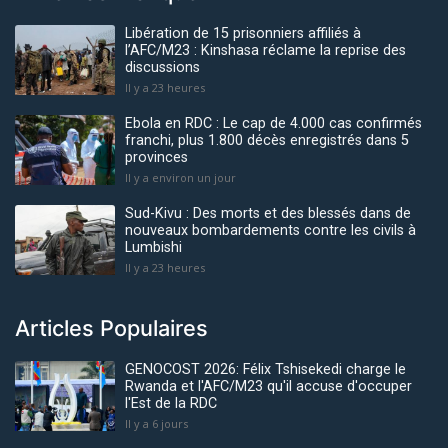
Libération de 15 prisonniers affiliés à
l’AFC/M23 : Kinshasa réclame la reprise des
discussions
Il y a 23 heures
Ebola en RDC : Le cap de 4.000 cas confirmés
franchi, plus 1.800 décès enregistrés dans 5
provinces
Il y a environ un jour
Sud-Kivu : Des morts et des blessés dans de
nouveaux bombardements contre les civils à
Lumbishi
Il y a 23 heures
Articles Populaires
GENOCOST 2026: Félix Tshisekedi charge le
Rwanda et l'AFC/M23 qu'il accuse d'occuper
l'Est de la RDC
Il y a 6 jours