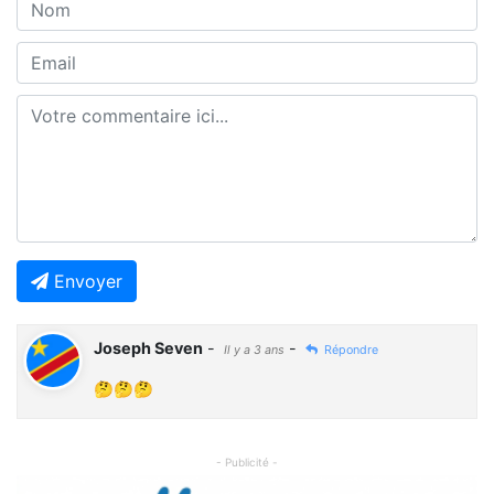
Envoyer
Joseph Seven
-
-
Il y a 3 ans
Répondre
🤔🤔🤔
- Publicité -