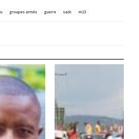
vu
groupes armés
guerre
sadc
m23