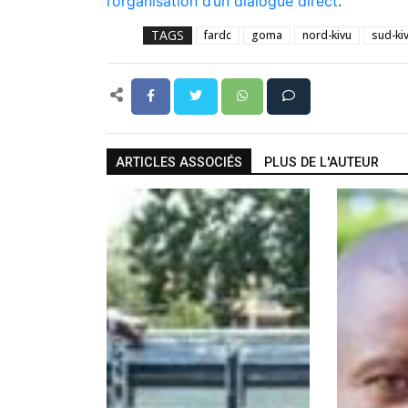
l’organisation d’un dialogue direct
.
TAGS
fardc
goma
nord-kivu
sud-ki
ARTICLES ASSOCIÉS
PLUS DE L'AUTEUR