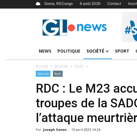
Goma, RDCongo
6 août 2026
Contact
Insc
NEWS
POLITIQUE
SOCIÉTÉ
SPORT
Accueil
Sécurité
fardc
Sécurité
fardc
RDC : Le M23 accu
troupes de la SADC
l’attaque meurtri
Par
Joseph Seven
-
13 avril 2025 14:24