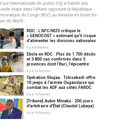
Cour internationale de Justice (CIJ) a franchi une
uvelle étape dans l'affaire opposant la République
mocratique du Congo (RDC) au Rwanda en fixant les
ais de dépôt...
RDC : L’AFC/M23 critique le
« GENOCOST » estimant qu’il risque
d'alimenter les divisions nationales
Il y a 8 heures
Ebola en RDC : Plus de 1.700 décès
et 3.800 cas confirmés dans 5
provinces dont l’Ituri, l'épicentre
Il y a 16 heures
Opération Shujaa : Tshisekedi offre
10 jeeps à l’armée Ougandaise qui
combat les ADF aux côtés FARDC
Il y a 16 heures
[Tribune] Aubin Minaku : 200 jours
d'arbitraire d'État (Claudel Lubaya)
Il y a 14 heures