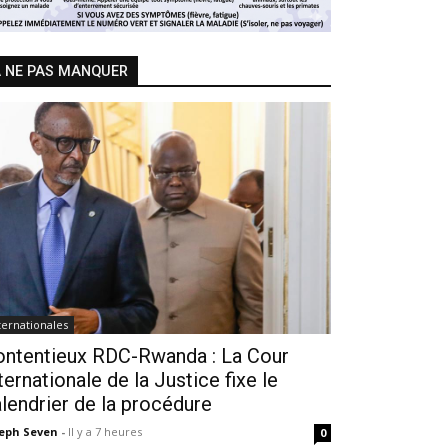
 NE PAS MANQUER
ternationales
ontentieux RDC-Rwanda : La Cour
ternationale de la Justice fixe le
lendrier de la procédure
seph Seven
-
Il y a 7 heures
0