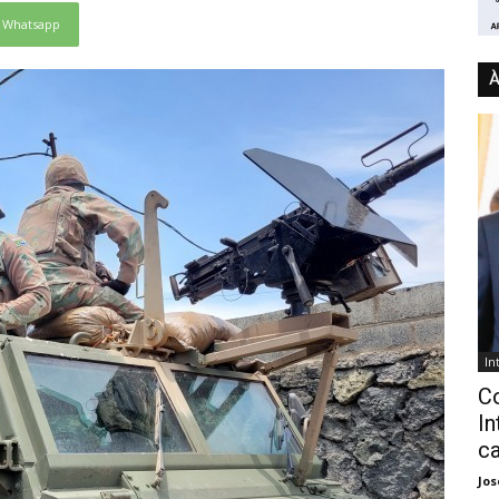
Whatsapp
À
In
C
In
ca
Jo