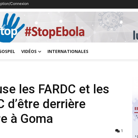
ription/Connexion
Previous
GOSPEL
VIDÉOS
INTERNATIONALES
se les FARDC et les
 d’être derrière
ère à Goma
1