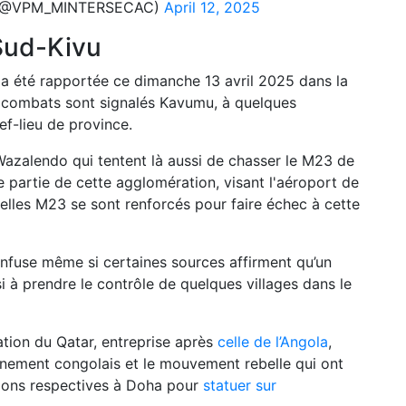
ngo (@VPM_MINTERSECAC)
April 12, 2025
 Sud-Kivu
 a été rapportée ce dimanche 13 avril 2025 dans la
s combats sont signalés
Kavumu
, à quelques
hef-lieu de province.
 Wazalendo qui tentent là aussi de chasser le M23 de
e partie de cette agglomération, visant l'aéroport de
lles M23 se sont renforcés pour faire échec à cette
 confuse même si certaines sources affirment qu’un
 à prendre le contrôle de quelques villages dans le
ation du Qatar, entreprise après
celle de l’Angola
,
rnement congolais et le mouvement rebelle qui ont
tions respectives à Doha pour
statuer sur