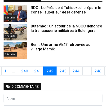
RDC : Le Président Tshisekedi prépare le
conseil supérieur de la défense
Sécurité
Butembo : un acteur de la NSCC dénonce
la trancasserie militaires à Bulengera
Sécurité
Beni : Une arme Ak47 retrouvée au
village Mamiki
Sécurité
1
…
240
241
242
243
244
…
248
0
COMMENTAIRE