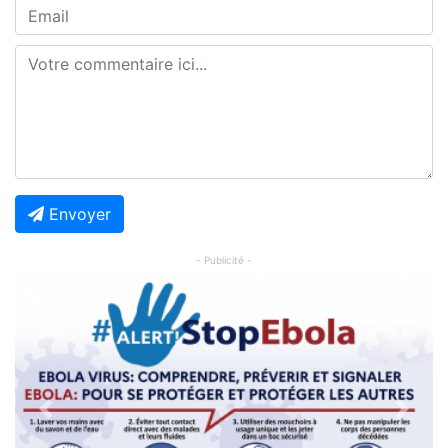
Envoyer
- Publicité -
Previous
Next