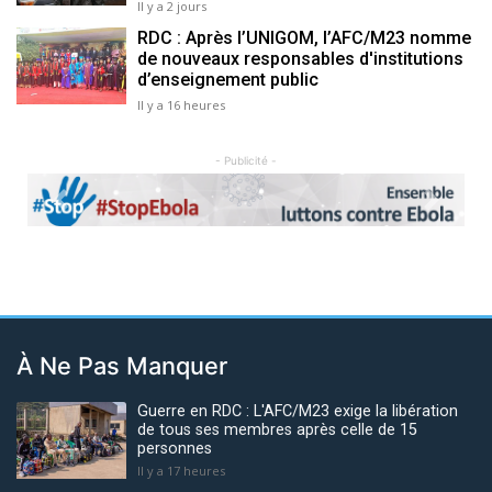
Il y a 2 jours
RDC : Après l’UNIGOM, l’AFC/M23 nomme
de nouveaux responsables d'institutions
d’enseignement public
Il y a 16 heures
- Publicité -
Previous
Next
À Ne Pas Manquer
Guerre en RDC : L'AFC/M23 exige la libération
de tous ses membres après celle de 15
personnes
Il y a 17 heures