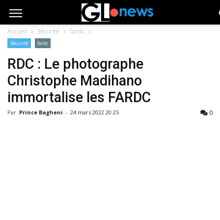
Accueil
Sécurité
fardc
Sécurité
fardc
RDC : Le photographe
Christophe Madihano
immortalise les FARDC
0
Par
Prince Bagheni
-
24 mars 2022 20:25