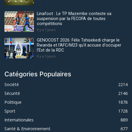
Linafoot : Le TP Mazembe conteste sa
suspension par la FECOFA de toutes
compétitions
Il y a 7 jours
GENOCOST 2026: Félix Tshisekedi charge le
Rwanda et l'AFC/M23 qu'il accuse d'occuper
l'Est de la RDC
Il y a 5 jours
Catégories Populaires
Société
2214
Sécurité
2146
Politique
1878
Sport
1728
Internationales
889
Santé & Environnement
677