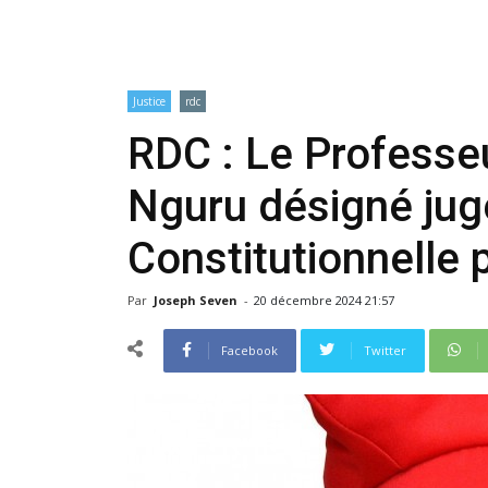
Justice
rdc
RDC : Le Professe
Nguru désigné jug
Constitutionnelle 
Par
Joseph Seven
-
20 décembre 2024 21:57
Facebook
Twitter