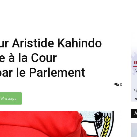
ur Aristide Kahindo
e à la Cour
par le Parlement
0
Whatsapp
À