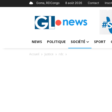
Goma, RDCongo
8 août 2026
Contact
Insc
NEWS
POLITIQUE
SOCIÉTÉ
SPORT
Accueil
Justice
rdc