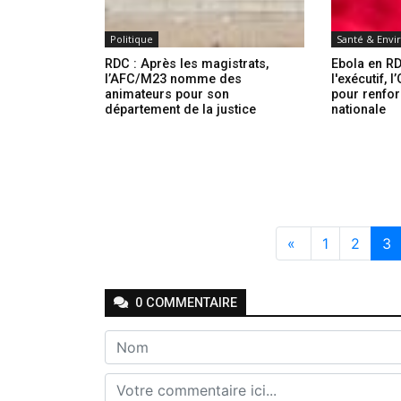
Politique
Santé & Env
RDC : Après les magistrats,
Ebola en RD
l’AFC/M23 nomme des
l'exécutif, 
animateurs pour son
pour renfor
département de la justice
nationale
«
1
2
3
0
COMMENTAIRE