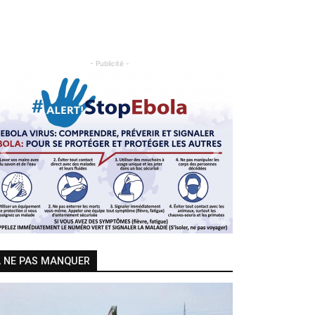
- Publicité -
Previous
Next
 NE PAS MANQUER