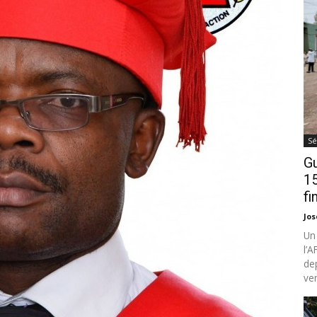
Sé
Gu
15
fi
Jo
Un
l’
de
ven