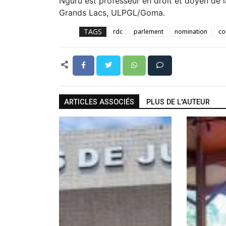
Nguru est professeur en droit et doyen de la
Grands Lacs, ULPGL/Goma.
TAGS
rdc
parlement
nomination
co
ARTICLES ASSOCIÉS
PLUS DE L'AUTEUR