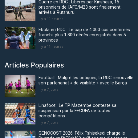
Guerre en RDC : Libérés par Kinshasa, 15
prisonniers de l'AFC/M23 sont finalement
arrivés à Rutshuru
Il y a 10 heures
Ebola en RDC : Le cap de 4.000 cas confirmés
franchi, plus 1.800 décès enregistrés dans 5
provinces
Il y a 11 heures
Articles Populaires
Football : Malgré les critiques, la RDC renouvelle
son partenariat « de visibilité » avec le Barça
Il y a 7 jours
Linafoot : Le TP Mazembe conteste sa
suspension par la FECOFA de toutes
compétitions
Il y a 7 jours
GENOCOST 2026: Félix Tshisekedi charge le