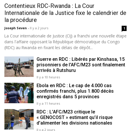
Contentieux RDC-Rwanda : La Cour
Internationale de la Justice fixe le calendrier de
la procédure
Joseph Seven
-
Il y a 2 jours
1
La Cour internationale de Justice (CIJ) a franchi une nouvelle étape
dans l'affaire opposant la République démocratique du Congo
(RDC) au Rwanda en fixant les délais de dépôt...
Guerre en RDC : Libérés par Kinshasa, 15
prisonniers de l'AFC/M23 sont finalement
arrivés à Rutshuru
Il y a 10 heures
Ebola en RDC : Le cap de 4.000 cas
confirmés franchi, plus 1.800 décès
enregistrés dans 5 provinces
Il y a 11 heures
RDC : L’AFC/M23 critique le
« GENOCOST » estimant qu’il risque
d'alimenter les divisions nationales
Il y a 2 jours