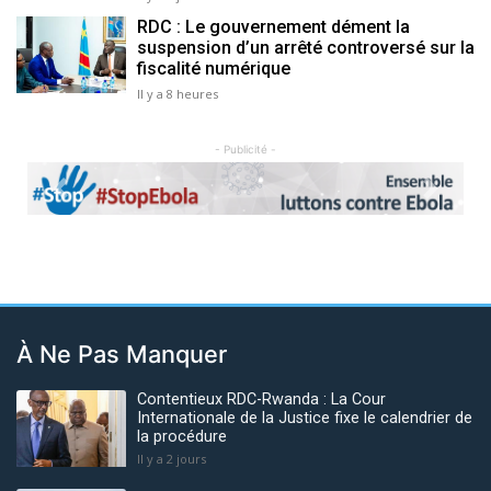
RDC : Le gouvernement dément la
suspension d’un arrêté controversé sur la
fiscalité numérique
Il y a 8 heures
- Publicité -
Previous
Next
À Ne Pas Manquer
Contentieux RDC-Rwanda : La Cour
Internationale de la Justice fixe le calendrier de
la procédure
Il y a 2 jours