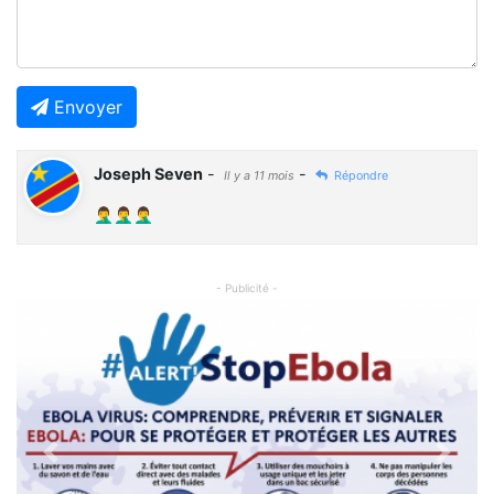
Envoyer
Joseph Seven
-
-
Il y a 11 mois
Répondre
🤦‍♂️🤦‍♂️🤦‍♂️
- Publicité -
Previous
Next