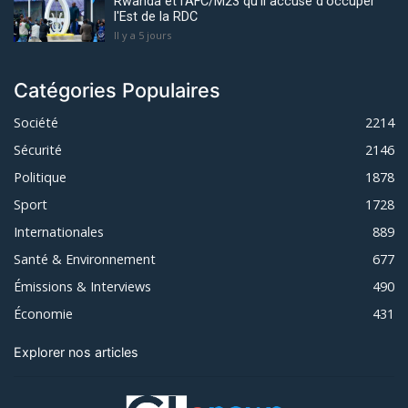
Rwanda et l'AFC/M23 qu'il accuse d'occuper
l'Est de la RDC
Il y a 5 jours
Catégories Populaires
Société
2214
Sécurité
2146
Politique
1878
Sport
1728
Internationales
889
Santé & Environnement
677
Émissions & Interviews
490
Économie
431
Explorer nos articles