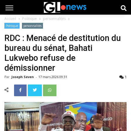
Accueil
Politique
personnalités
Politique
personnalités
RDC : Menacé de destitution du
bureau du sénat, Bahati
Lukwebo refuse de
démissionner
1
Par
Joseph Seven
-
17 mars 2026 09:31