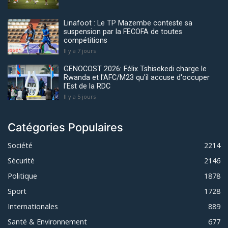
Linafoot : Le TP Mazembe conteste sa
suspension par la FECOFA de toutes
compétitions
Il y a 7 jours
GENOCOST 2026: Félix Tshisekedi charge le
Rwanda et l'AFC/M23 qu'il accuse d'occuper
l'Est de la RDC
Il y a 5 jours
Catégories Populaires
Société
2214
Sécurité
2146
Politique
1878
Sport
1728
Internationales
889
Santé & Environnement
677