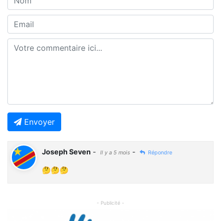
Envoyer
Joseph Seven
-
-
Il y a 5 mois
Répondre
🤔🤔🤔
- Publicité -