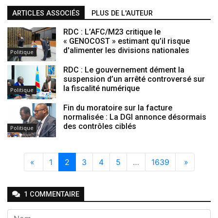
ARTICLES ASSOCIÉS
PLUS DE L'AUTEUR
RDC : L’AFC/M23 critique le
« GENOCOST » estimant qu’il risque
d'alimenter les divisions nationales
Politique
RDC : Le gouvernement dément la
suspension d’un arrêté controversé sur
la fiscalité numérique
Politique
Fin du moratoire sur la facture
normalisée : La DGI annonce désormais
des contrôles ciblés
Politique
«
1
2
3
4
5
…
1639
»
1
COMMENTAIRE