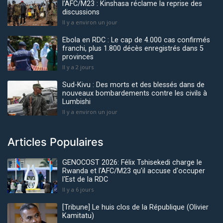
l’AFC/M23 : Kinshasa réclame la reprise des
discussions
Il y a environ un jour
Ebola en RDC : Le cap de 4.000 cas confirmés
franchi, plus 1.800 décès enregistrés dans 5
provinces
Il y a 2 jours
Sud-Kivu : Des morts et des blessés dans de
nouveaux bombardements contre les civils à
Lumbishi
Il y a environ un jour
Articles Populaires
GENOCOST 2026: Félix Tshisekedi charge le
Rwanda et l'AFC/M23 qu'il accuse d'occuper
l'Est de la RDC
Il y a 6 jours
[Tribune] Le huis clos de la République (Olivier
Kamitatu)