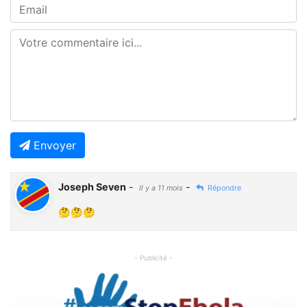
Envoyer
Joseph Seven
-
-
Il y a 11 mois
Répondre
🤔🤔🤔
- Publicité -