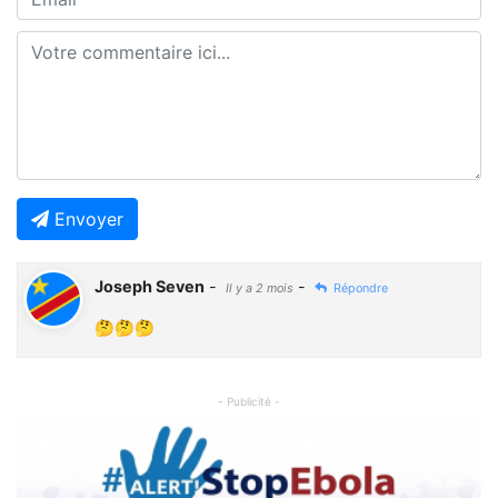
Envoyer
Joseph Seven
-
-
Il y a 2 mois
Répondre
🤔🤔🤔
- Publicité -