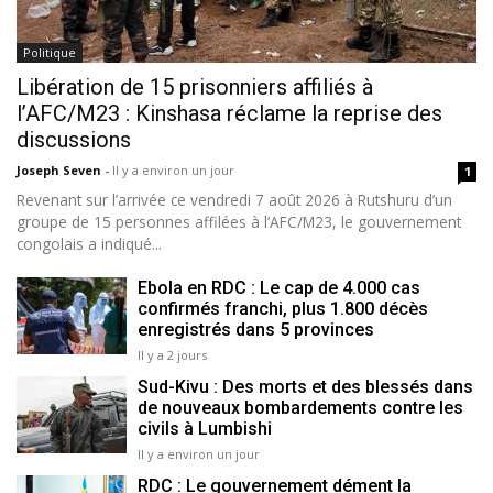
Politique
Libération de 15 prisonniers affiliés à
l’AFC/M23 : Kinshasa réclame la reprise des
discussions
Joseph Seven
-
Il y a environ un jour
1
Revenant sur l’arrivée ce vendredi 7 août 2026 à Rutshuru d’un
groupe de 15 personnes affilées à l’AFC/M23, le gouvernement
congolais a indiqué...
Ebola en RDC : Le cap de 4.000 cas
confirmés franchi, plus 1.800 décès
enregistrés dans 5 provinces
Il y a 2 jours
Sud-Kivu : Des morts et des blessés dans
de nouveaux bombardements contre les
civils à Lumbishi
Il y a environ un jour
RDC : Le gouvernement dément la