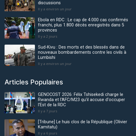
discussions
Il y a environ un jour
Ebola en RDC : Le cap de 4.000 cas confirmés
franchi, plus 1.800 décès enregistrés dans 5
provinces
Il y a 2 jours
Sud-Kivu : Des morts et des blessés dans de
nouveaux bombardements contre les civils à
Lumbishi
Il y a environ un jour
Articles Populaires
GENOCOST 2026: Félix Tshisekedi charge le
Rwanda et l'AFC/M23 qu'il accuse d'occuper
l'Est de la RDC
Il y a 7 jours
[Tribune] Le huis clos de la République (Olivier
Kamitatu)
Il y a 6 jours