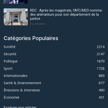
RDC : Après les magistrats, l’AFC/M23 nomme
des animateurs pour son département de la
justice
Il y a 3 jours
Catégories Populaires
Société
2214
Sécurité
2147
Politique
1879
Sport
1728
Internationales
889
Santé & Environnement
677
Émissions & Interviews
490
Économie
431
Explorer nos articles