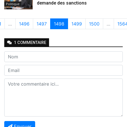
demande des sanctions
Politique
1
…
1496
1497
1498
1499
1500
…
156
1
COMMENTAIRE
Envoyer