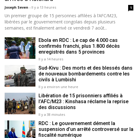
Joseph Seven
-
Il y a 13 heures
1
Un premier groupe de 15 personnes affilées à l’AFC/M23,
libérées par le gouvernement congolais depuis plusieurs
semaines, est finalement arrivé ce vendredi 7 août...
Ebola en RDC : Le cap de 4.000 cas
confirmés franchi, plus 1.800 décès
enregistrés dans 5 provinces
Il y a 14 heures
Sud-Kivu : Des morts et des blessés dans
de nouveaux bombardements contre les
civils à Lumbishi
Il y a environ une heure
Libération de 15 prisonniers affiliés à
l’AFC/M23 : Kinshasa réclame la reprise
des discussions
Il y a 38 minutes
RDC : Le gouvernement dément la
suspension d’un arrêté controversé sur la
fiscalité numérique