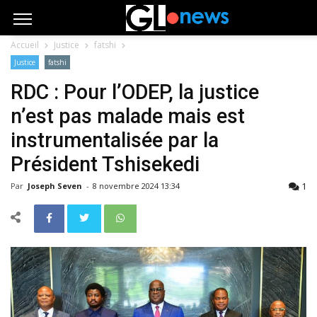
Accueil
Justice
fatshi
Justice
fatshi
RDC : Pour l’ODEP, la justice
n’est pas malade mais est
instrumentalisée par la
Président Tshisekedi
1
Par
Joseph Seven
-
8 novembre 2024 13:34