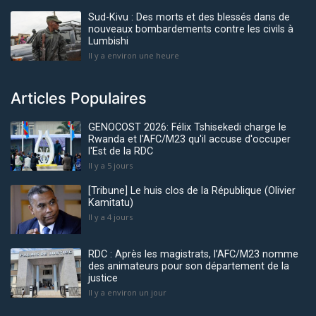
Sud-Kivu : Des morts et des blessés dans de
nouveaux bombardements contre les civils à
Lumbishi
Il y a environ une heure
Articles Populaires
GENOCOST 2026: Félix Tshisekedi charge le
Rwanda et l'AFC/M23 qu'il accuse d'occuper
l'Est de la RDC
Il y a 5 jours
[Tribune] Le huis clos de la République (Olivier
Kamitatu)
Il y a 4 jours
RDC : Après les magistrats, l’AFC/M23 nomme
des animateurs pour son département de la
justice
Il y a environ un jour