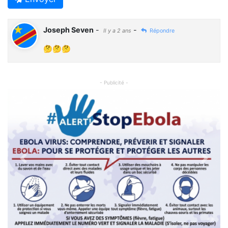
Joseph Seven
-
-
Il y a 2 ans
Répondre
🤔🤔🤔
- Publicité -
Previous
Next