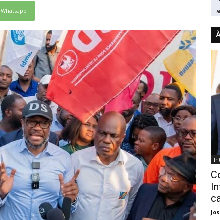
Whatsapp
À
In
C
In
ca
Jo