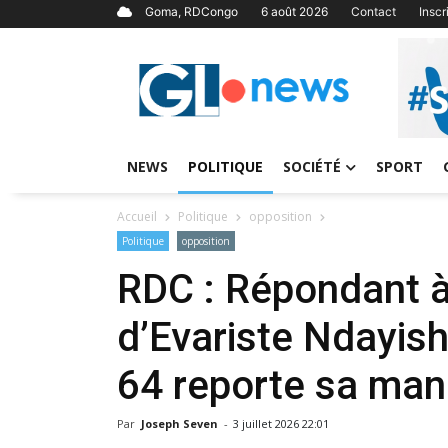
Goma, RDCongo
6 août 2026
Contact
Insc
NEWS
POLITIQUE
SOCIÉTÉ
SPORT
Accueil
Politique
opposition
Politique
opposition
RDC : Répondant à 
d’Evariste Ndayishi
64 reporte sa man
Par
Joseph Seven
-
3 juillet 2026 22:01