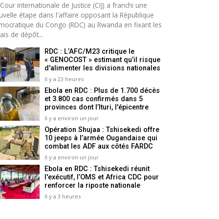
Cour internationale de Justice (CIJ) a franchi une
uvelle étape dans l'affaire opposant la République
mocratique du Congo (RDC) au Rwanda en fixant les
ais de dépôt...
RDC : L’AFC/M23 critique le
« GENOCOST » estimant qu’il risque
d'alimenter les divisions nationales
Il y a 23 heures
Ebola en RDC : Plus de 1.700 décès
et 3.800 cas confirmés dans 5
provinces dont l’Ituri, l'épicentre
Il y a environ un jour
Opération Shujaa : Tshisekedi offre
10 jeeps à l’armée Ougandaise qui
combat les ADF aux côtés FARDC
Il y a environ un jour
Ebola en RDC : Tshisekedi réunit
l'exécutif, l’OMS et Africa CDC pour
renforcer la riposte nationale
Il y a 3 heures