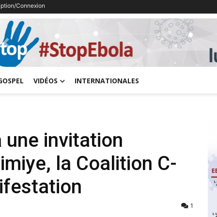
ription/Connexion
Previous
GOSPEL
VIDÉOS
INTERNATIONALES
une invitation
miye, la Coalition C-
ifestation
1