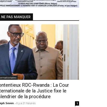
 NE PAS MANQUER
ternationales
ontentieux RDC-Rwanda : La Cour
ternationale de la Justice fixe le
lendrier de la procédure
seph Seven
-
Il y a 21 heures
1