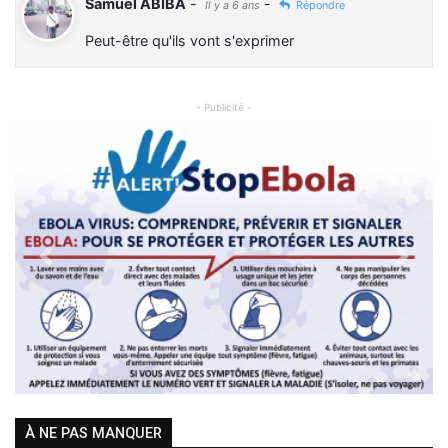
Samuel ABIBA
-
-
Il y a 6 ans
Répondre
Peut-être qu'ils vont s'exprimer
- Publicité -
Previous
Next
À NE PAS MANQUER