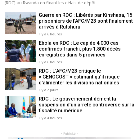
(RDC) au Rwanda en fixant les délais de dépôt...
Guerre en RDC : Libérés par Kinshasa, 15
prisonniers de l'AFC/M23 sont finalement
arrivés à Rutshuru
Il y a 6 heures
Ebola en RDC : Le cap de 4.000 cas
confirmés franchi, plus 1.800 décès
enregistrés dans 5 provinces
Il y a 6 heures
RDC : L’AFC/M23 critique le
« GENOCOST » estimant qu’il risque
d'alimenter les divisions nationales
Il y a 2 jours
RDC : Le gouvernement dément la
suspension d’un arrêté controversé sur la
fiscalité numérique
Il y a 4 heures
- Publicité -