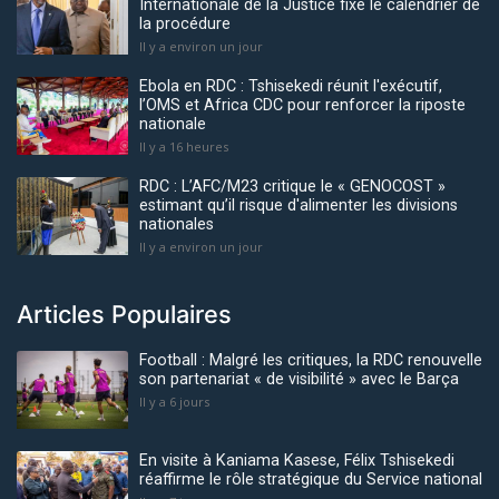
Internationale de la Justice fixe le calendrier de
la procédure
Il y a environ un jour
Ebola en RDC : Tshisekedi réunit l'exécutif,
l’OMS et Africa CDC pour renforcer la riposte
nationale
Il y a 16 heures
RDC : L’AFC/M23 critique le « GENOCOST »
estimant qu’il risque d'alimenter les divisions
nationales
Il y a environ un jour
Articles Populaires
Football : Malgré les critiques, la RDC renouvelle
son partenariat « de visibilité » avec le Barça
Il y a 6 jours
En visite à Kaniama Kasese, Félix Tshisekedi
réaffirme le rôle stratégique du Service national