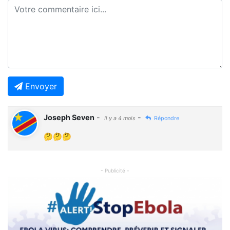
Envoyer
Joseph Seven
-
-
Il y a 4 mois
Répondre
🤔🤔🤔
- Publicité -