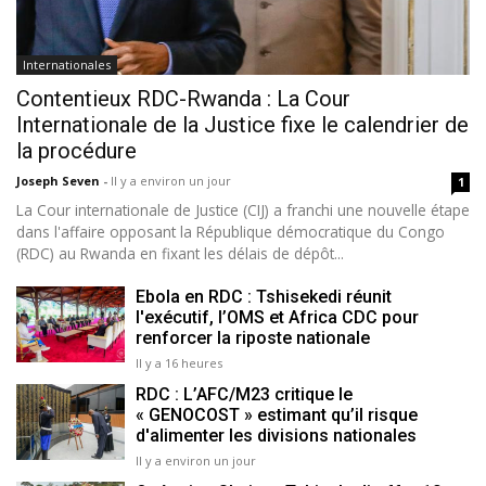
Internationales
Contentieux RDC-Rwanda : La Cour
Internationale de la Justice fixe le calendrier de
la procédure
Joseph Seven
-
Il y a environ un jour
1
La Cour internationale de Justice (CIJ) a franchi une nouvelle étape
dans l'affaire opposant la République démocratique du Congo
(RDC) au Rwanda en fixant les délais de dépôt...
Ebola en RDC : Tshisekedi réunit
l'exécutif, l’OMS et Africa CDC pour
renforcer la riposte nationale
Il y a 16 heures
RDC : L’AFC/M23 critique le
« GENOCOST » estimant qu’il risque
d'alimenter les divisions nationales
Il y a environ un jour