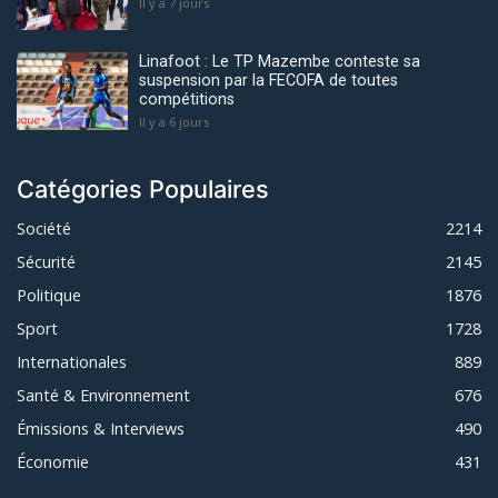
Il y a 7 jours
Linafoot : Le TP Mazembe conteste sa
suspension par la FECOFA de toutes
compétitions
Il y a 6 jours
Catégories Populaires
Société
2214
Sécurité
2145
Politique
1876
Sport
1728
Internationales
889
Santé & Environnement
676
Émissions & Interviews
490
Économie
431