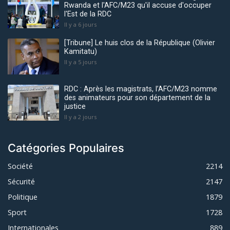
Rwanda et l'AFC/M23 qu'il accuse d'occuper
l'Est de la RDC
Il y a 6 jours
[Tribune] Le huis clos de la République (Olivier
Kamitatu)
Il y a 5 jours
RDC : Après les magistrats, l’AFC/M23 nomme
des animateurs pour son département de la
justice
Il y a 2 jours
Catégories Populaires
Société
2214
Sécurité
2147
Politique
1879
Sport
1728
Internationales
889