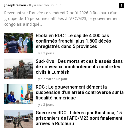
Joseph Seven
-
Il y a environ un jour
1
Revenant sur l’arrivée ce vendredi 7 août 2026 à Rutshuru d’un
groupe de 15 personnes affilées à l’AFC/M23, le gouvernement
congolais a indiqué...
Ebola en RDC : Le cap de 4.000 cas
confirmés franchi, plus 1.800 décès
enregistrés dans 5 provinces
Il y a 2 jours
Sud-Kivu : Des morts et des blessés dans
de nouveaux bombardements contre les
civils à Lumbishi
Il y a environ un jour
RDC : Le gouvernement dément la
suspension d’un arrêté controversé sur la
fiscalité numérique
Il y a 2 jours
Guerre en RDC : Libérés par Kinshasa, 15
prisonniers de l'AFC/M23 sont finalement
arrivés à Rutshuru