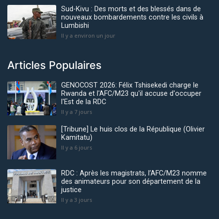
Sud-Kivu : Des morts et des blessés dans de
nouveaux bombardements contre les civils à
Lumbishi
Il y a environ un jour
Articles Populaires
GENOCOST 2026: Félix Tshisekedi charge le
Rwanda et l'AFC/M23 qu'il accuse d'occuper
l'Est de la RDC
Il y a 7 jours
[Tribune] Le huis clos de la République (Olivier
Kamitatu)
Il y a 6 jours
RDC : Après les magistrats, l’AFC/M23 nomme
des animateurs pour son département de la
justice
Il y a 3 jours