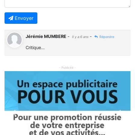
Envoyer
Jérémie MUMBERE
-
-
Il y a 6 ans
Répondre
Critique...
- Publicité -
Previous
Next