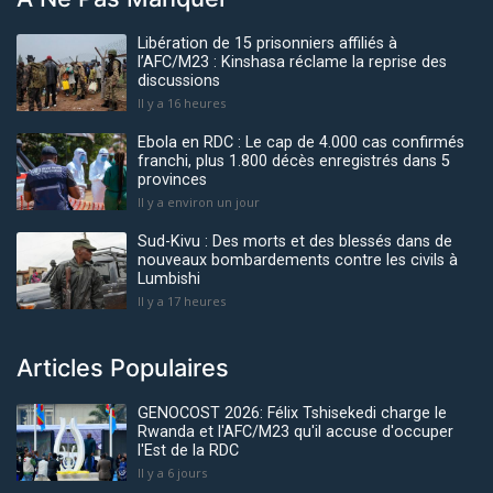
Libération de 15 prisonniers affiliés à
l’AFC/M23 : Kinshasa réclame la reprise des
discussions
Il y a 16 heures
Ebola en RDC : Le cap de 4.000 cas confirmés
franchi, plus 1.800 décès enregistrés dans 5
provinces
Il y a environ un jour
Sud-Kivu : Des morts et des blessés dans de
nouveaux bombardements contre les civils à
Lumbishi
Il y a 17 heures
Articles Populaires
GENOCOST 2026: Félix Tshisekedi charge le
Rwanda et l'AFC/M23 qu'il accuse d'occuper
l'Est de la RDC
Il y a 6 jours