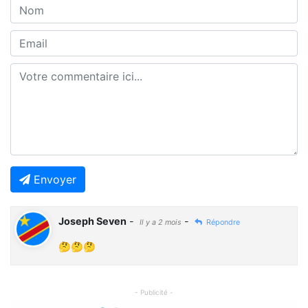
Envoyer
Joseph Seven
-
-
Il y a 2 mois
Répondre
🤔🤔🤔
- Publicité -