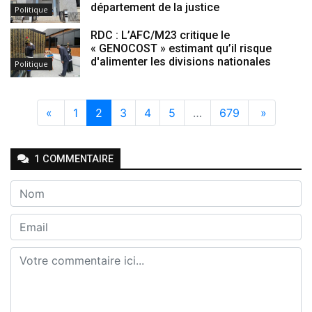
département de la justice
Politique
RDC : L’AFC/M23 critique le
« GENOCOST » estimant qu’il risque
d'alimenter les divisions nationales
Politique
«
1
2
3
4
5
…
679
»
1
COMMENTAIRE