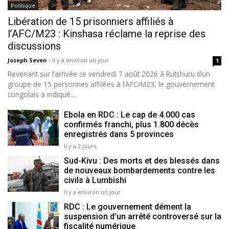
Politique
Libération de 15 prisonniers affiliés à
l’AFC/M23 : Kinshasa réclame la reprise des
discussions
Joseph Seven
-
Il y a environ un jour
1
Revenant sur l’arrivée ce vendredi 7 août 2026 à Rutshuru d’un
groupe de 15 personnes affilées à l’AFC/M23, le gouvernement
congolais a indiqué...
Ebola en RDC : Le cap de 4.000 cas
confirmés franchi, plus 1.800 décès
enregistrés dans 5 provinces
Il y a 2 jours
Sud-Kivu : Des morts et des blessés dans
de nouveaux bombardements contre les
civils à Lumbishi
Il y a environ un jour
RDC : Le gouvernement dément la
suspension d’un arrêté controversé sur la
fiscalité numérique