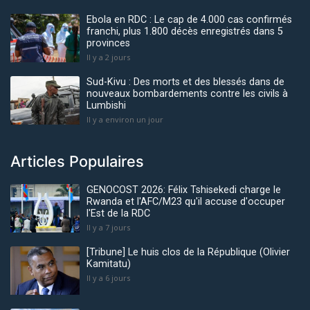
Ebola en RDC : Le cap de 4.000 cas confirmés
franchi, plus 1.800 décès enregistrés dans 5
provinces
Il y a 2 jours
Sud-Kivu : Des morts et des blessés dans de
nouveaux bombardements contre les civils à
Lumbishi
Il y a environ un jour
Articles Populaires
GENOCOST 2026: Félix Tshisekedi charge le
Rwanda et l'AFC/M23 qu'il accuse d'occuper
l'Est de la RDC
Il y a 7 jours
[Tribune] Le huis clos de la République (Olivier
Kamitatu)
Il y a 6 jours