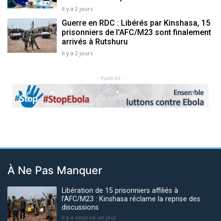
Il y a 2 jours
Guerre en RDC : Libérés par Kinshasa, 15
prisonniers de l'AFC/M23 sont finalement
arrivés à Rutshuru
Il y a 2 jours
- Publicité -
Previous
Next
À Ne Pas Manquer
Libération de 15 prisonniers affiliés à
l’AFC/M23 : Kinshasa réclame la reprise des
discussions
Il y a environ un jour