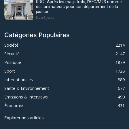
RDC : Après les magistrats, l’AFC/M23 nomme
des animateurs pour son département de la
justice
Il y a 3 jours
Catégories Populaires
Société
2214
Sécurité
2147
Politique
1879
Sport
1728
Internationales
889
Santé & Environnement
677
Émissions & Interviews
490
Économie
431
Explorer nos articles