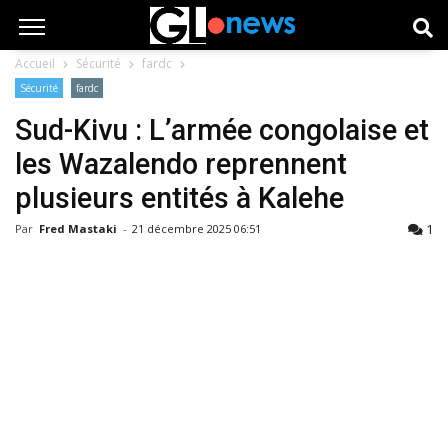
Accueil
Sécurité
fardc
Sécurité
fardc
Sud-Kivu : L’armée congolaise et
les Wazalendo reprennent
plusieurs entités à Kalehe
1
Par
Fred Mastaki
-
21 décembre 2025 06:51