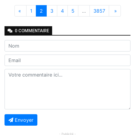
«
1
2
3
4
5
…
3857
»
0
COMMENTAIRE
Envoyer
- Publicité -