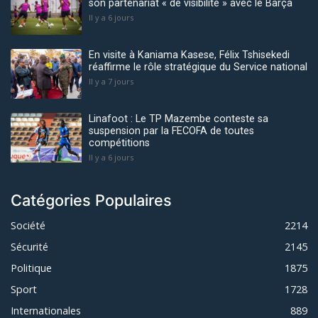
son partenariat « de visibilité » avec le Barça
Il y a 6 jours
En visite à Kaniama Kasese, Félix Tshisekedi
réaffirme le rôle stratégique du Service national
Il y a 7 jours
Linafoot : Le TP Mazembe conteste sa
suspension par la FECOFA de toutes
compétitions
Il y a 6 jours
Catégories Populaires
Société
2214
Sécurité
2145
Politique
1875
Sport
1728
Internationales
889