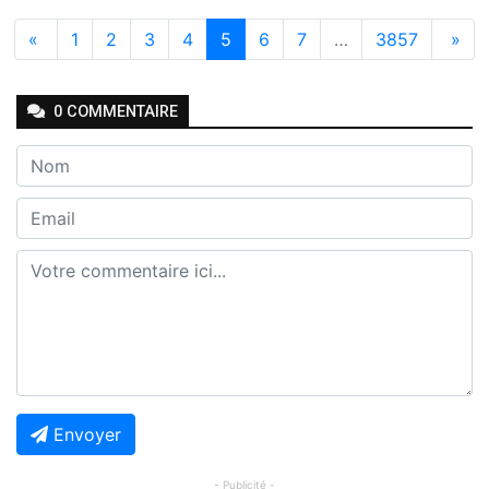
«
1
2
3
4
5
6
7
…
3857
»
0
COMMENTAIRE
Envoyer
- Publicité -