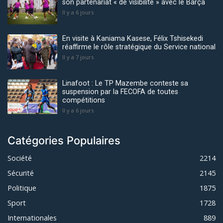
son partenariat « de visibilité » avec le Barça
Il y a 6 jours
En visite à Kaniama Kasese, Félix Tshisekedi
réaffirme le rôle stratégique du Service national
Il y a 7 jours
Linafoot : Le TP Mazembe conteste sa
suspension par la FECOFA de toutes
compétitions
Il y a 6 jours
Catégories Populaires
Société
2214
Sécurité
2145
Politique
1875
Sport
1728
Internationales
889