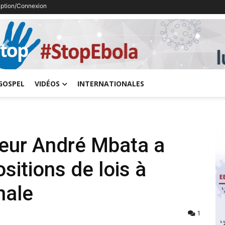
ription/Connexion
Previous
GOSPEL
VIDÉOS
INTERNATIONALES
seur André Mbata a
itions de lois à
nale
1