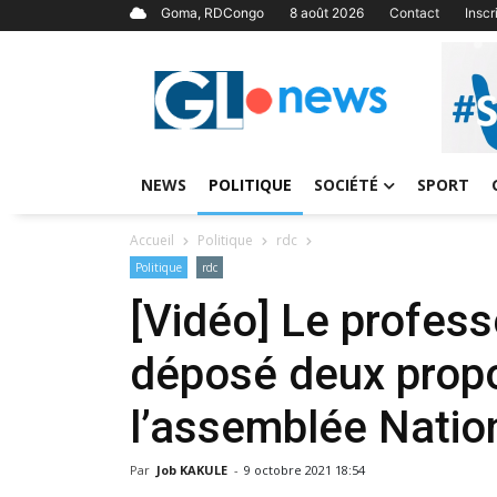
Goma, RDCongo
8 août 2026
Contact
Insc
NEWS
POLITIQUE
SOCIÉTÉ
SPORT
Accueil
Politique
rdc
Politique
rdc
[Vidéo] Le profes
déposé deux propos
l’assemblée Natio
Par
Job KAKULE
-
9 octobre 2021 18:54