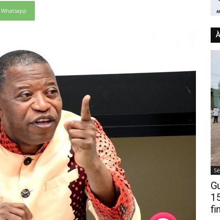
Whatsapp
À
Sé
Gu
15
fi