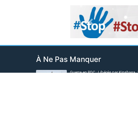
Previous
À Ne Pas Manquer
Guerre en RDC : Libérés par Kinshasa, 
prisonniers de l'AFC/M23 sont finalem
arrivés à Rutshuru
Il y a 16 heures
Ebola en RDC : Le cap de 4.000 cas
confirmés franchi, plus 1.800 décès
enregistrés dans 5 provinces
Il y a 17 heures
Sud-Kivu : Des morts et des blessés 
de nouveaux bombardements contre l
civils à Lumbishi
Il y a 4 heures