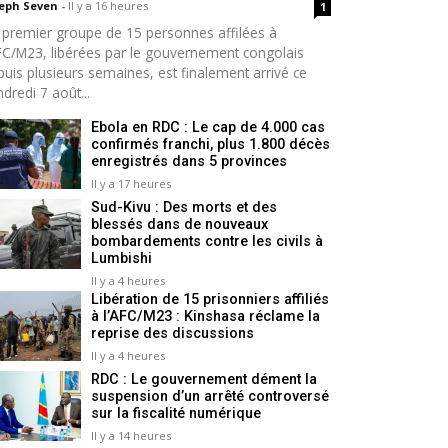
seph Seven
-
Il y a 16 heures
1
 premier groupe de 15 personnes affilées à
AFC/M23, libérées par le gouvernement congolais
puis plusieurs semaines, est finalement arrivé ce
dredi 7 août...
Ebola en RDC : Le cap de 4.000 cas
confirmés franchi, plus 1.800 décès
enregistrés dans 5 provinces
Il y a 17 heures
Sud-Kivu : Des morts et des
blessés dans de nouveaux
bombardements contre les civils à
Lumbishi
Il y a 4 heures
Libération de 15 prisonniers affiliés
à l’AFC/M23 : Kinshasa réclame la
reprise des discussions
Il y a 4 heures
RDC : Le gouvernement dément la
suspension d’un arrêté controversé
sur la fiscalité numérique
Il y a 14 heures