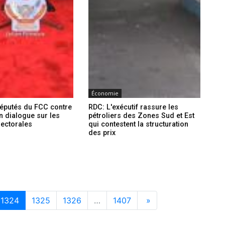
Économie
députés du FCC contre
RDC: L'exécutif rassure les
un dialogue sur les
pétroliers des Zones Sud et Est
lectorales
qui contestent la structuration
des prix
1324
1325
1326
…
1407
»