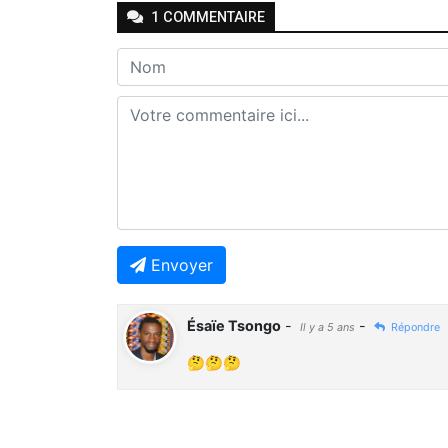
1
COMMENTAIRE
Envoyer
Ésaïe Tsongo
-
-
Il y a 5 ans
Répondre
🤔🤔🤔