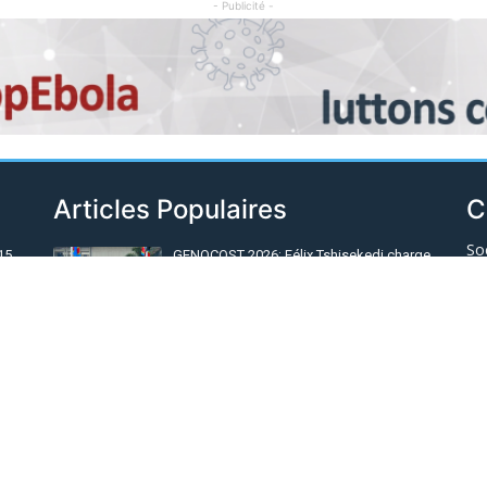
- Publicité -
Articles Populaires
C
So
15
GENOCOST 2026: Félix Tshisekedi charge
ent
le Rwanda et l'AFC/M23 qu'il accuse
Sé
d'occuper l'Est de la RDC
Il y a 5 jours
Po
[Tribune] Le huis clos de la République
Sp
(Olivier Kamitatu)
In
Il y a 5 jours
Sa
dans
RDC : Après les magistrats, l’AFC/M23
Ém
es
nomme des animateurs pour son
département de la justice
Éc
Il y a environ un jour