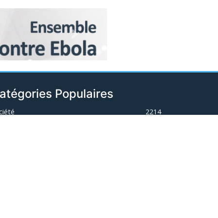
Next
atégories Populaires
ciété
2214
curité
2147
litique
1879
ort
1728
ternationales
889
nté & Environnement
677
issions & Interviews
490
onomie
431