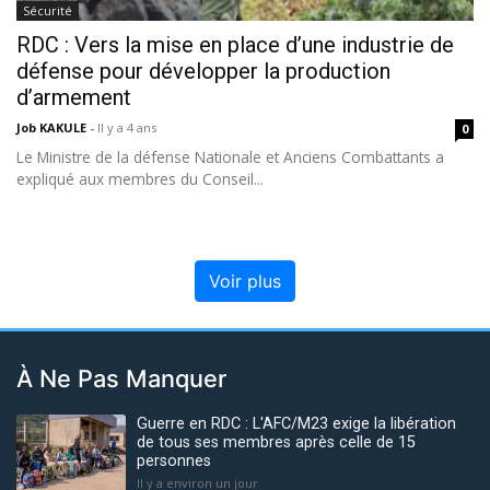
Sécurité
RDC : Vers la mise en place d’une industrie de
défense pour développer la production
d’armement
Job KAKULE
-
Il y a 4 ans
0
Le Ministre de la défense Nationale et Anciens Combattants a
expliqué aux membres du Conseil...
Voir plus
À Ne Pas Manquer
Guerre en RDC : L'AFC/M23 exige la libération
de tous ses membres après celle de 15
personnes
Il y a environ un jour