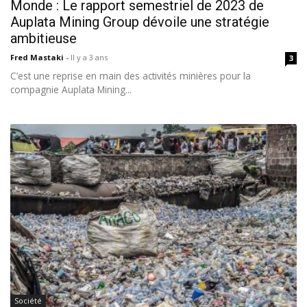
Monde : Le rapport semestriel de 2023 de
Auplata Mining Group dévoile une stratégie
ambitieuse
Fred Mastaki
-
Il y a 3 ans
3
C’est une reprise en main des activités minières pour la
compagnie Auplata Mining...
Société