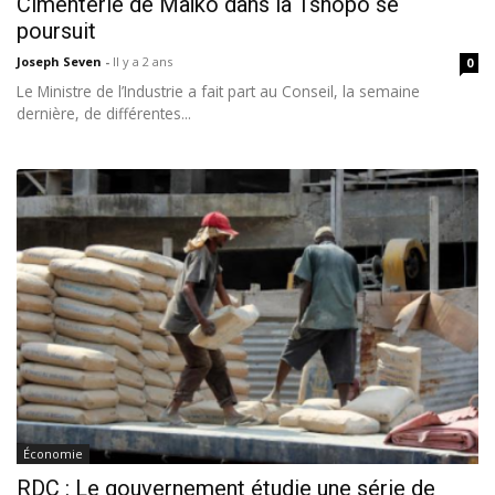
Cimenterie de Maïko dans la Tshopo se
poursuit
Joseph Seven
-
Il y a 2 ans
0
Le Ministre de l’Industrie a fait part au Conseil, la semaine
dernière, de différentes...
Économie
RDC : Le gouvernement étudie une série de