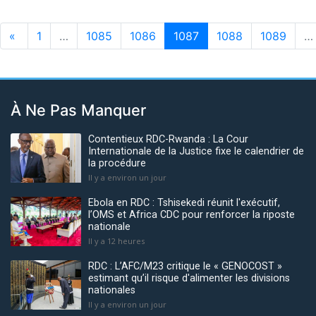
«
1
…
1085
1086
1087
1088
1089
…
À Ne Pas Manquer
Contentieux RDC-Rwanda : La Cour
Internationale de la Justice fixe le calendrier de
la procédure
Il y a environ un jour
Ebola en RDC : Tshisekedi réunit l'exécutif,
l’OMS et Africa CDC pour renforcer la riposte
nationale
Il y a 12 heures
RDC : L’AFC/M23 critique le « GENOCOST »
estimant qu’il risque d'alimenter les divisions
nationales
Il y a environ un jour