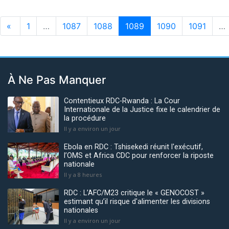
«
1
…
1087
1088
1089
1090
1091
…
À Ne Pas Manquer
Contentieux RDC-Rwanda : La Cour
Internationale de la Justice fixe le calendrier de
la procédure
Il y a environ un jour
Ebola en RDC : Tshisekedi réunit l'exécutif,
l’OMS et Africa CDC pour renforcer la riposte
nationale
Il y a 8 heures
RDC : L’AFC/M23 critique le « GENOCOST »
estimant qu’il risque d'alimenter les divisions
nationales
Il y a environ un jour