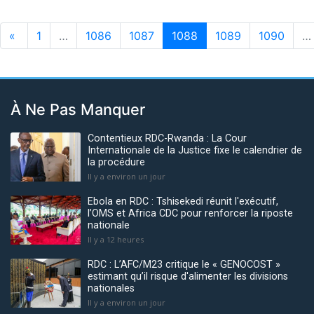
«
1
…
1086
1087
1088
1089
1090
…
À Ne Pas Manquer
Contentieux RDC-Rwanda : La Cour
Internationale de la Justice fixe le calendrier de
la procédure
Il y a environ un jour
Ebola en RDC : Tshisekedi réunit l'exécutif,
l’OMS et Africa CDC pour renforcer la riposte
nationale
Il y a 12 heures
RDC : L’AFC/M23 critique le « GENOCOST »
estimant qu’il risque d'alimenter les divisions
nationales
Il y a environ un jour