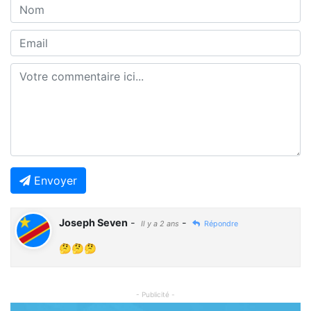
Envoyer
Joseph Seven
-
-
Il y a 2 ans
Répondre
🤔🤔🤔
- Publicité -