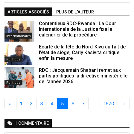
ARTICLES ASSOCIÉS
PLUS DE L'AUTEUR
Contentieux RDC-Rwanda : La Cour
Internationale de la Justice fixe le
calendrier de la procédure
Internationales
Ecarté de la tête du Nord-Kivu du fait de
l’état de siège, Carly Kasivita critique
enfin la mesure
Politique
RDC : Jacquemain Shabani remet aux
partis politiques la directive ministérielle
de l'année 2026
Politique
«
1
2
3
4
5
6
7
…
1670
»
1
COMMENTAIRE