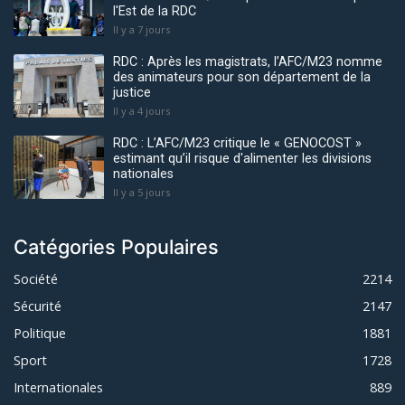
l'Est de la RDC
Il y a 7 jours
RDC : Après les magistrats, l’AFC/M23 nomme
des animateurs pour son département de la
justice
Il y a 4 jours
RDC : L’AFC/M23 critique le « GENOCOST »
estimant qu’il risque d'alimenter les divisions
nationales
Il y a 5 jours
Catégories Populaires
Société
2214
Sécurité
2147
Politique
1881
Sport
1728
Internationales
889