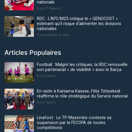
nationale
Il y a 11 heures
RDC : L’AFC/M23 critique le « GENOCOST »
estimant qu’il risque d'alimenter les divisions
nationales
Il y a environ un jour
Articles Populaires
Football : Malgré les critiques, la RDC renouvelle
son partenariat « de visibilité » avec le Barça
Il y a 6 jours
En visite à Kaniama Kasese, Félix Tshisekedi
réaffirme le rôle stratégique du Service national
Il y a 7 jours
Linafoot : Le TP Mazembe conteste sa
suspension par la FECOFA de toutes
compétitions