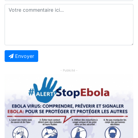
Envoyer
- Publicité -
Previous
Next