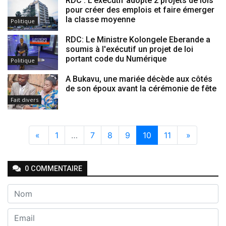
RDC : L’exécutif adopte 2 projets de lois
pour créer des emplois et faire émerger
la classe moyenne
Politique
RDC: Le Ministre Kolongele Eberande a
soumis à l'exécutif un projet de loi
portant code du Numérique
Politique
A Bukavu, une mariée décède aux côtés
de son époux avant la cérémonie de fête
Fait divers
«
1
…
7
8
9
10
11
»
0
COMMENTAIRE