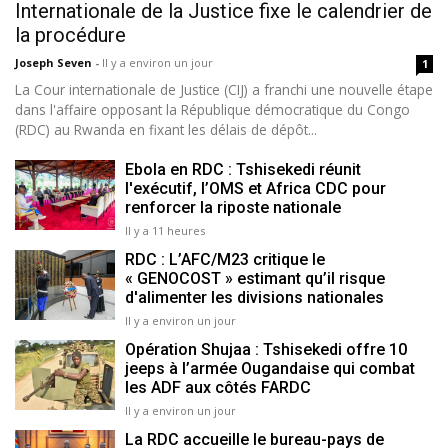
Internationale de la Justice fixe le calendrier de
la procédure
Joseph Seven
-
Il y a environ un jour
1
La Cour internationale de Justice (CIJ) a franchi une nouvelle étape
dans l'affaire opposant la République démocratique du Congo
(RDC) au Rwanda en fixant les délais de dépôt...
Ebola en RDC : Tshisekedi réunit
l'exécutif, l’OMS et Africa CDC pour
renforcer la riposte nationale
Il y a 11 heures
RDC : L’AFC/M23 critique le
« GENOCOST » estimant qu’il risque
d'alimenter les divisions nationales
Il y a environ un jour
Opération Shujaa : Tshisekedi offre 10
jeeps à l’armée Ougandaise qui combat
les ADF aux côtés FARDC
Il y a environ un jour
La RDC accueille le bureau-pays de