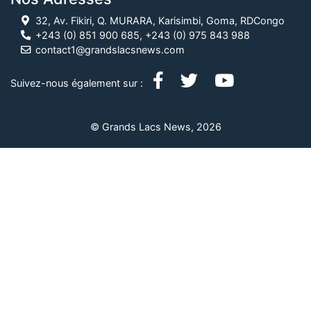
32, Av. Fikiri, Q. MURARA, Karisimbi, Goma, RDCongo
+243 (0) 851 900 685, +243 (0) 975 843 988
contact1@grandslacsnews.com
Suivez-nous également sur :
© Grands Lacs News, 2026