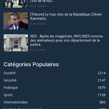
l'Est de la RDC
Il y a 7 jours
[Tribune] Le huis clos de la République (Olivier
Kamitatu)
Il y a 6 jours
RDC : Après les magistrats, l’AFC/M23 nomme
des animateurs pour son département de la
justice
Il y a 3 jours
Catégories Populaires
Société
2214
Sécurité
2147
Politique
1879
Sport
1728
Internationales
889