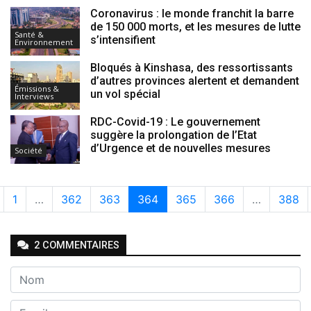
Coronavirus : le monde franchit la barre
de 150 000 morts, et les mesures de lutte
Santé &
s’intensifient
Environnement
Bloqués à Kinshasa, des ressortissants
d’autres provinces alertent et demandent
Émissions &
un vol spécial
Interviews
RDC-Covid-19 : Le gouvernement
suggère la prolongation de l’Etat
d’Urgence et de nouvelles mesures
Société
1
…
362
363
364
365
366
…
388
2
COMMENTAIRE
S