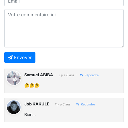
Envoyer
Samuel ABIBA
-
-
Il y a 6 ans
Répondre
🤔🤔🤔
Job KAKULE
-
-
Il y a 6 ans
Répondre
Bien...