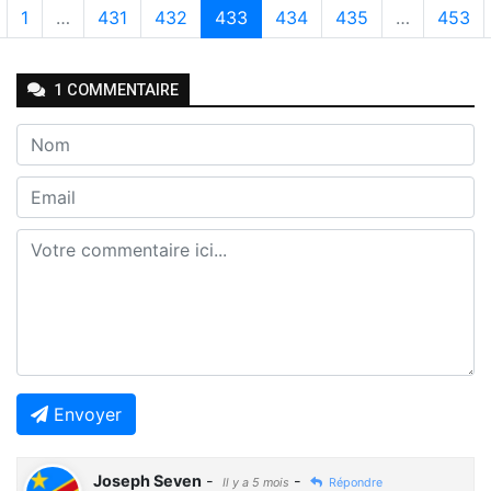
1
…
431
432
433
434
435
…
453
1
COMMENTAIRE
Envoyer
Joseph Seven
-
-
Il y a 5 mois
Répondre