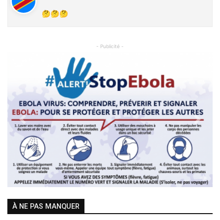
🤔🤔🤔
- Publicité -
Previous
Next
À NE PAS MANQUER