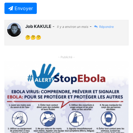
Envoyer
Job KAKULE
-
-
Il y a environ un mois
Répondre
🤔🤔🤔
- Publicité -
Previous
Next