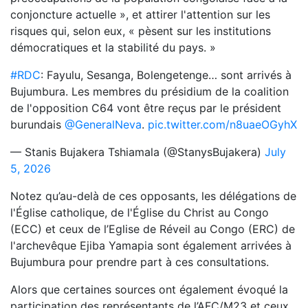
conjoncture actuelle », et attirer l'attention sur les
risques qui, selon eux, « pèsent sur les institutions
démocratiques et la stabilité du pays. »
#RDC
: Fayulu, Sesanga, Bolengetenge… sont arrivés à
Bujumbura. Les membres du présidium de la coalition
de l'opposition C64 vont être reçus par le président
burundais
@GeneralNeva
.
pic.twitter.com/n8uaeOGyhX
— Stanis Bujakera Tshiamala (@StanysBujakera)
July
5, 2026
Notez qu’au-delà de ces opposants, les délégations de
l'Église catholique, de l'Église du Christ au Congo
(ECC) et ceux de l’Eglise de Réveil au Congo (ERC) de
l'archevêque Ejiba Yamapia sont également arrivées à
Bujumbura pour prendre part à ces consultations.
Alors que certaines sources ont également évoqué la
participation des représentants de l’AFC/M23 et ceux