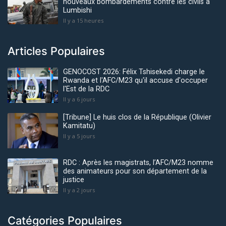
nouveaux bombardements contre les civils à
Lumbishi
Il y a 15 heures
Articles Populaires
GENOCOST 2026: Félix Tshisekedi charge le
Rwanda et l'AFC/M23 qu'il accuse d'occuper
l'Est de la RDC
Il y a 6 jours
[Tribune] Le huis clos de la République (Olivier
Kamitatu)
Il y a 5 jours
RDC : Après les magistrats, l’AFC/M23 nomme
des animateurs pour son département de la
justice
Il y a 2 jours
Catégories Populaires