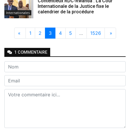
Contentieux RDC-Rwanda : La Cour
Internationale de la Justice fixe le
calendrier de la procédure
Internationales
«
1
2
3
4
5
…
1526
»
1
COMMENTAIRE