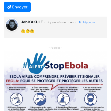
Envoyer
Job KAKULE
-
-
Il y a environ un mois
Répondre
🤔🤔🤔
- Publicité -
Previous
Next