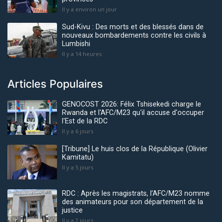
Il y a environ un jour
Sud-Kivu : Des morts et des blessés dans de
nouveaux bombardements contre les civils à
Lumbishi
Il y a 14 heures
Articles Populaires
GENOCOST 2026: Félix Tshisekedi charge le
Rwanda et l'AFC/M23 qu'il accuse d'occuper
l'Est de la RDC
Il y a 6 jours
[Tribune] Le huis clos de la République (Olivier
Kamitatu)
Il y a 5 jours
RDC : Après les magistrats, l’AFC/M23 nomme
des animateurs pour son département de la
justice
Il y a 2 jours