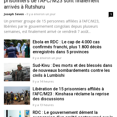
prisonniers de l'AFC/M23 sont finalement
arrivés à Rutshuru
Joseph Seven
-
Il y a environ un jour
1
Un premier groupe de 15 personnes affilées à l’AFC/M23,
libérées par le gouvernement congolais depuis plusieurs
semaines, est finalement arrivé ce vendredi 7 août...
Ebola en RDC : Le cap de 4.000 cas
confirmés franchi, plus 1.800 décès
enregistrés dans 5 provinces
Il y a environ un jour
Sud-Kivu : Des morts et des blessés dans
de nouveaux bombardements contre les
civils à Lumbishi
Il y a 14 heures
Libération de 15 prisonniers affiliés à
l’AFC/M23 : Kinshasa réclame la reprise
des discussions
Il y a 13 heures
RDC : Le gouvernement dément la