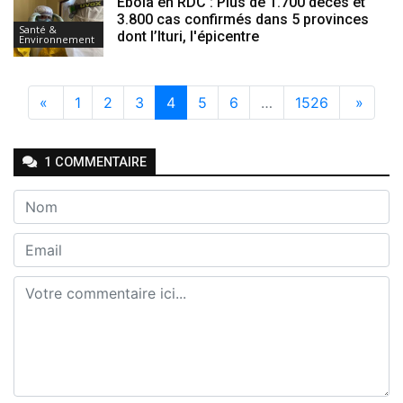
Ebola en RDC : Plus de 1.700 décès et
3.800 cas confirmés dans 5 provinces
Santé &
dont l’Ituri, l'épicentre
Environnement
«
1
2
3
4
5
6
…
1526
»
1
COMMENTAIRE