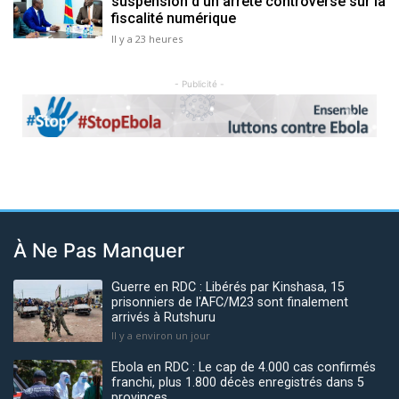
suspension d’un arrêté controversé sur la
fiscalité numérique
Il y a 23 heures
- Publicité -
Previous
Next
À Ne Pas Manquer
Guerre en RDC : Libérés par Kinshasa, 15
prisonniers de l'AFC/M23 sont finalement
arrivés à Rutshuru
Il y a environ un jour
Ebola en RDC : Le cap de 4.000 cas confirmés
franchi, plus 1.800 décès enregistrés dans 5
provinces