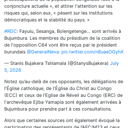
conjoncture actuelle », et attirer l'attention sur les
risques qui, selon eux, « pèsent sur les institutions
démocratiques et la stabilité du pays. »
#RDC
: Fayulu, Sesanga, Bolengetenge… sont arrivés à
Bujumbura. Les membres du présidium de la coalition
de l'opposition C64 vont être reçus par le président
burundais
@GeneralNeva
.
pic.twitter.com/n8uaeOGyhX
— Stanis Bujakera Tshiamala (@StanysBujakera)
July
5, 2026
Notez qu’au-delà de ces opposants, les délégations de
l'Église catholique, de l'Église du Christ au Congo
(ECC) et ceux de l’Eglise de Réveil au Congo (ERC) de
l'archevêque Ejiba Yamapia sont également arrivées à
Bujumbura pour prendre part à ces consultations.
Alors que certaines sources ont également évoqué la
participation des représentants de l’AFC/M23 et ceux