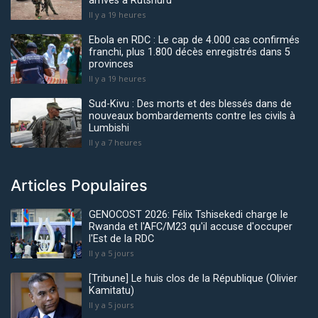
arrivés à Rutshuru
Il y a 19 heures
Ebola en RDC : Le cap de 4.000 cas confirmés
franchi, plus 1.800 décès enregistrés dans 5
provinces
Il y a 19 heures
Sud-Kivu : Des morts et des blessés dans de
nouveaux bombardements contre les civils à
Lumbishi
Il y a 7 heures
Articles Populaires
GENOCOST 2026: Félix Tshisekedi charge le
Rwanda et l'AFC/M23 qu'il accuse d'occuper
l'Est de la RDC
Il y a 5 jours
[Tribune] Le huis clos de la République (Olivier
Kamitatu)
Il y a 5 jours