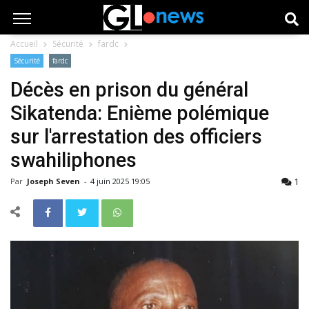
Accueil
Sécurité
fardc
Sécurité
fardc
Décès en prison du général
Sikatenda: Enième polémique
sur l'arrestation des officiers
swahiliphones
1
Par
Joseph Seven
-
4 juin 2025 19:05