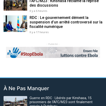
l’AFC/M23 : Kinshasa réclame la reprise
des discussions
Il y a 6 heures
RDC : Le gouvernement dément la
suspension d’un arrêté controversé sur la
fiscalité numérique
Il y a 17 heures
- Publicité -
Previous
Next
À Ne Pas Manquer
Guerre en RDC : Libérés par Kinshasa, 15
prisonniers de l'AFC/M23 sont finalement