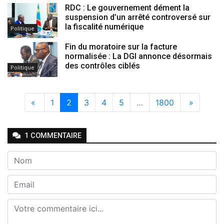
RDC : Le gouvernement dément la
suspension d’un arrêté controversé sur
la fiscalité numérique
Politique
Fin du moratoire sur la facture
normalisée : La DGI annonce désormais
des contrôles ciblés
Politique
«
1
2
3
4
5
…
1800
»
1
COMMENTAIRE