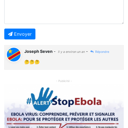
Envoyer
Joseph Seven
-
-
Il y a environ un an
Répondre
🤔🤔🤔
- Publicité -
Previous
Next