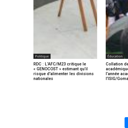
Politique
Éducation
RDC : L’AFC/M23 critique le
Collation d
« GENOCOST » estimant qu’il
académique
risque d'alimenter les divisions
l’année ac
nationales
l’ISIG/Gom