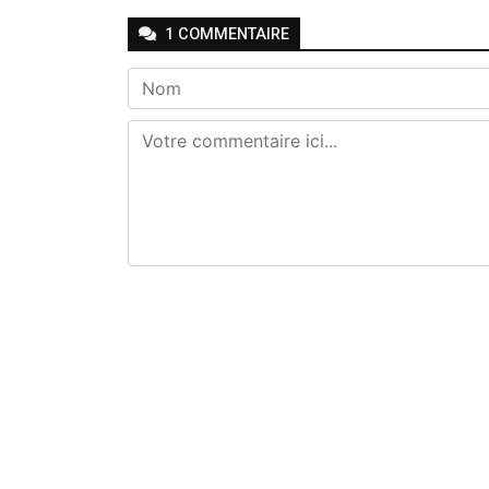
1
COMMENTAIRE
Envoyer
Joseph Seven
-
-
Il y a 2 mois
Répondr
🤔🤔🤔