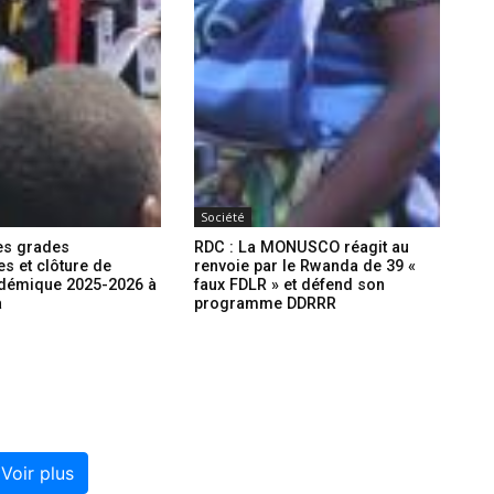
Société
es grades
RDC : La MONUSCO réagit au
s et clôture de
renvoie par le Rwanda de 39 «
adémique 2025-2026 à
faux FDLR » et défend son
a
programme DDRRR
Voir plus