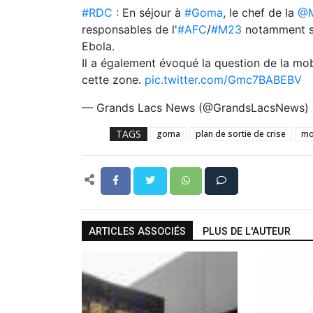
#RDC
: En séjour à
#Goma
, le chef de la
@
responsables de l'
#AFC
/
#M23
notamment su
Ebola.
Il a également évoqué la question de la mo
cette zone.
pic.twitter.com/Gmc7BABEBV
— Grands Lacs News (@GrandsLacsNews)
TAGS
goma
plan de sortie de crise
mo
ARTICLES ASSOCIÉS
PLUS DE L'AUTEUR