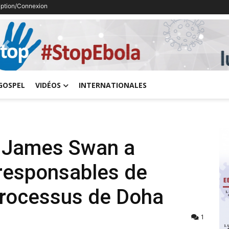
ription/Connexion
Previous
GOSPEL
VIDÉOS
INTERNATIONALES
, James Swan a
responsables de
processus de Doha
1