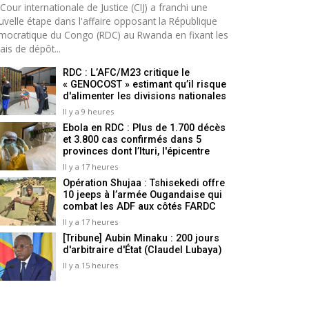
Cour internationale de Justice (CIJ) a franchi une
uvelle étape dans l'affaire opposant la République
mocratique du Congo (RDC) au Rwanda en fixant les
ais de dépôt...
RDC : L’AFC/M23 critique le
« GENOCOST » estimant qu’il risque
d'alimenter les divisions nationales
Il y a 9 heures
Ebola en RDC : Plus de 1.700 décès
et 3.800 cas confirmés dans 5
provinces dont l’Ituri, l'épicentre
Il y a 17 heures
Opération Shujaa : Tshisekedi offre
10 jeeps à l’armée Ougandaise qui
combat les ADF aux côtés FARDC
Il y a 17 heures
[Tribune] Aubin Minaku : 200 jours
d'arbitraire d'État (Claudel Lubaya)
Il y a 15 heures