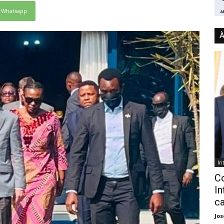
Whatsapp
À
In
C
In
ca
Jo