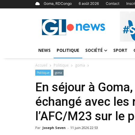
Goma, RDCongo
6 août 2026
Contact
Insc
NEWS
POLITIQUE
SOCIÉTÉ
SPORT
Accueil
Politique
goma
Politique
goma
En séjour à Goma
échangé avec les 
l’AFC/M23 sur le 
Par
Joseph Seven
-
11 juin 2026 22:53